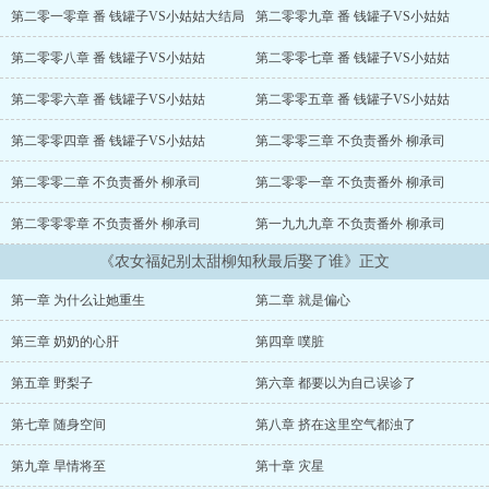
飞，骑马马，快到爹爹这来！柳玉笙在家人身后笑得像朵花。一支金
第二零一零章 番 钱罐子VS小姑姑大结局
第二零零九章 番 钱罐子VS小姑姑
针医天下，空间灵泉百病消，陪伴家人红红火火，可是有个男人。“笙
笙，今天还没给我治病。”“……那个王爷，虽然我是神医，可是我真
第二零零八章 番 钱罐子VS小姑姑
第二零零七章 番 钱罐子VS小姑姑
的不懂治精神病。”“我不是精神病。”“你是。”“我不是。”“……”他是
权势滔天的南陵王，世人都说南陵王风光霁月君子谦谦，如天上明月
第二零零六章 番 钱罐子VS小姑姑
第二零零五章 番 钱罐子VS小姑姑
圣洁。可是当他有了柳玉笙，他就变成了疯子。为她，不疯魔不成
活。（男女双洁，护短，绝宠，治愈！甜甜甜！一路甜到底，全程无
第二零零四章 番 钱罐子VS小姑姑
第二零零三章 不负责番外 柳承司
虐，欢迎入坑！）
第二零零二章 不负责番外 柳承司
第二零零一章 不负责番外 柳承司
第二零零零章 不负责番外 柳承司
第一九九九章 不负责番外 柳承司
《农女福妃别太甜柳知秋最后娶了谁》正文
第一章 为什么让她重生
第二章 就是偏心
第三章 奶奶的心肝
第四章 噗脏
第五章 野梨子
第六章 都要以为自己误诊了
第七章 随身空间
第八章 挤在这里空气都浊了
第九章 旱情将至
第十章 灾星