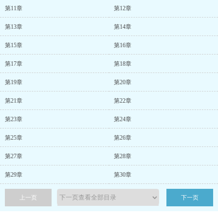
第11章
第12章
第13章
第14章
第15章
第16章
第17章
第18章
第19章
第20章
第21章
第22章
第23章
第24章
第25章
第26章
第27章
第28章
第29章
第30章
上一页
下一页