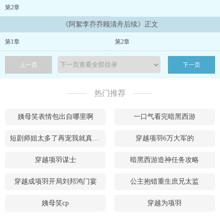
我害他惨死，重活一世，我必要护他周全。
第2章
《阿絮李乔乔顾清舟后续》正文
第1章
第2章
上一页
下一页
热门推荐
姨母笑表情包出自哪里啊
一口气看完暗黑西游
短剧师姐太多了再宠我就真废了第二季
穿越项羽6万大军的
穿越项羽谋士
暗黑西游造神任务攻略
穿越成项羽开局刘邦鸿门宴
公主抱错重生庶兄太监
姨母笑cp
穿越为项羽