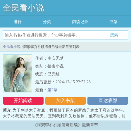
全民看小说
排行
分类
阅读记录
书架
搜索
全民看小说
>阿絮李乔乔顾清舟后续最新章节列表
作者：南安无梦
类别：都市小说
状态：已完结
最后更新：2024-12-15 22:52:28
最新：
第2章
开始阅读
加入书架
直达底部
简介:
为了刺杀太子谢胤，我顶替了原本的新娘子嫁太子府的这半年。
太子将我宠的无法无天。直到我刺杀失败被擒，他不惜以身犯险，前
来救我。再睁眼时，我重生回到与他成婚的前一夜，看到倒在地上的
《阿絮李乔乔顾清舟后续》最新章节
新娘，我并未杀她，而是将她抱起，放置床上，转身离开。上一世，