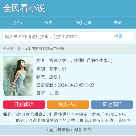
全民看小说
排行
分类
阅读记录
书架
搜索
全民看小说
>无泪与君倾最新章节列表
作者：古风甜饼 2，扑通扑通的今生限定
类别：都市小说
状态：连载中
最后更新：2024-10-28 05:03:23
最新：
13 章
开始阅读
加入书架
直达底部
简介:
与君倾古风甜饼2，扑通扑通的今生限定与君倾「臣想以下犯
上。」他身上混杂着微微的酒气的暗香，将我压在假山石边。我轻声
笑说「柳长祺，你喝醉了？」不过是刚刚的宴席上硬是邀请他小酌一
《无泪与君倾》最新章节
杯，想不到会神志不清成这样。我可太惊喜了。「公主」他在我耳边