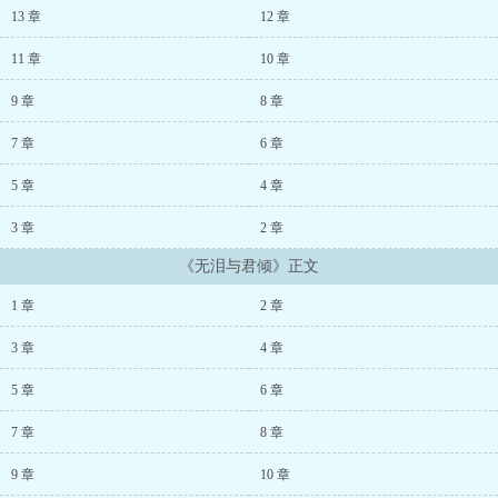
轻唤。往日的他在我眼里永远正襟危坐老成持重，料是谁也没见过他
13 章
12 章
如今能这幅样子。幸好我没醉，这里可是随时都会有人路过的假山。
要是被与君倾
11 章
10 章
9 章
8 章
7 章
6 章
5 章
4 章
3 章
2 章
《无泪与君倾》正文
1 章
2 章
3 章
4 章
5 章
6 章
7 章
8 章
9 章
10 章