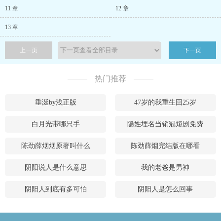
11 章
12 章
13 章
上一页
下一页
热门推荐
垂涎by浅正版
47岁的我重生回25岁
白月光带哪只手
隐姓埋名当销冠短剧免费
陈劲薛烟烟原著叫什么
陈劲薛烟完结版在哪看
阴阳说人是什么意思
我的老爸是男神
阴阳人到底有多可怕
阴阳人是怎么回事