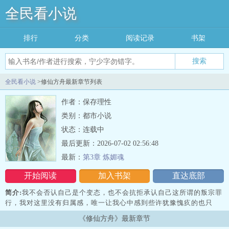
全民看小说
排行
分类
阅读记录
书架
搜索
全民看小说
>修仙方舟最新章节列表
作者：保存理性
类别：都市小说
状态：连载中
最后更新：2026-07-02 02:56:48
最新：
第3章 炼媚魂
开始阅读
加入书架
直达底部
简介:
我不会否认自己是个变态，也不会抗拒承认自己这所谓的叛宗罪
行，我对这里没有归属感，唯一让我心中感到些许犹豫愧疚的也只
有…塞拉菲娜…我曾经的干员电弧，我如今的妈妈，更是这名为宫仙
《修仙方舟》最新章节
宗的宗主与宗门开创者。这片大陆并非我所熟悉的泰拉大陆，更近似