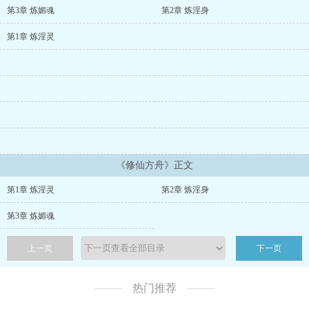
炎国小说中那些光怪陆离的修仙世界，而其施法施术所仰赖的也并非
第3章 炼媚魂
第2章 炼淫身
源石，而是名为灵气之物是的，按照炎国小说中的说法我这正是穿
越，连同塞拉菲娜一起一同来到的这片以修行为主的修仙世界。
第1章 炼淫灵
《修仙方舟》正文
第1章 炼淫灵
第2章 炼淫身
第3章 炼媚魂
上一页
下一页
热门推荐