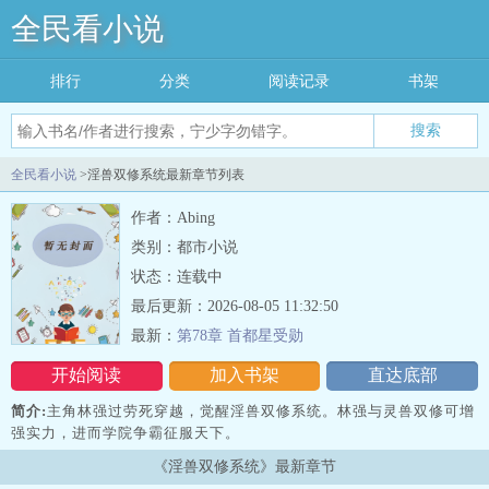
全民看小说
排行
分类
阅读记录
书架
搜索
全民看小说
>淫兽双修系统最新章节列表
作者：Abing
类别：都市小说
状态：连载中
最后更新：2026-08-05 11:32:50
最新：
第78章 首都星受勋
开始阅读
加入书架
直达底部
简介:
主角林强过劳死穿越，觉醒淫兽双修系统。林强与灵兽双修可增
强实力，进而学院争霸征服天下。
《淫兽双修系统》最新章节