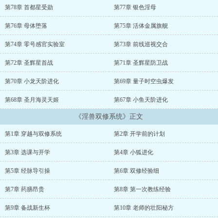
第78章 首都星受勋
第77章 银色淫母
第76章 母体堕落
第75章 活体金属旗舰
第74章 零号感官实验室
第73章 前线巡视交合
第72章 圣辉星首战
第71章 圣辉星防卫战
第70章 小龙天阶进化
第69章 量子时空虫爆发
第68章 圣月海灵天姬
第67章 小鱼天阶进化
《淫兽双修系统》正文
第1章 穿越与双修系统
第2章 开学前的计划
第3章 选课与开学
第4章 小狐进化
第5章 经脉导引操
第6章 双修经验细
第7章 药膳昂贵
第8章 第一次教练经验
第9章 备战新生杯
第10章 老师的壮阳秘方