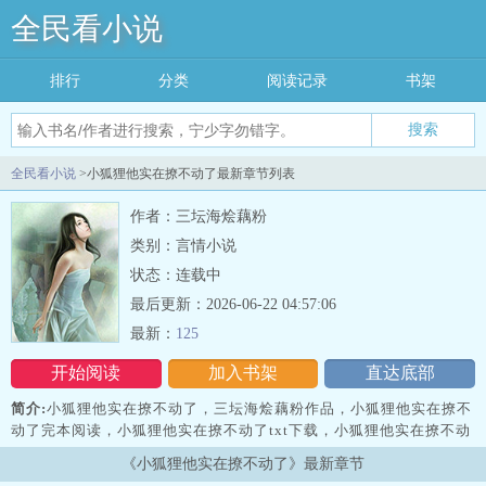
全民看小说
排行
分类
阅读记录
书架
搜索
全民看小说
>小狐狸他实在撩不动了最新章节列表
作者：三坛海烩藕粉
类别：言情小说
状态：连载中
最后更新：2026-06-22 04:57:06
最新：
125
开始阅读
加入书架
直达底部
简介:
小狐狸他实在撩不动了，三坛海烩藕粉作品，小狐狸他实在撩不
动了完本阅读，小狐狸他实在撩不动了txt下载，小狐狸他实在撩不动
了免费阅读，小狐狸他实在撩不动了无弹窗，
《小狐狸他实在撩不动了》最新章节