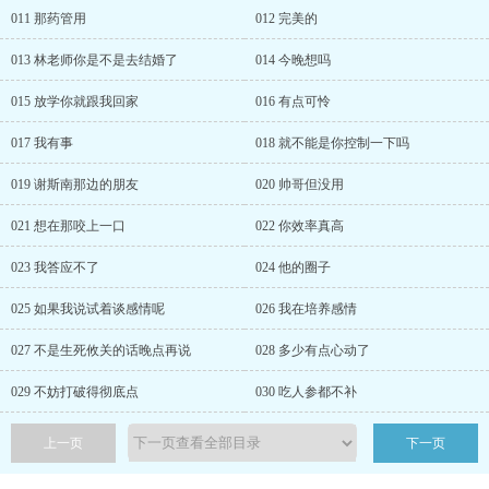
011 那药管用
012 完美的
013 林老师你是不是去结婚了
014 今晚想吗
015 放学你就跟我回家
016 有点可怜
017 我有事
018 就不能是你控制一下吗
019 谢斯南那边的朋友
020 帅哥但没用
021 想在那咬上一口
022 你效率真高
023 我答应不了
024 他的圈子
025 如果我说试着谈感情呢
026 我在培养感情
027 不是生死攸关的话晚点再说
028 多少有点心动了
029 不妨打破得彻底点
030 吃人参都不补
上一页
下一页