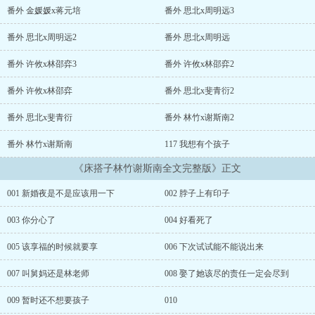
番外 金媛媛x蒋元培
番外 思北x周明远3
番外 思北x周明远2
番外 思北x周明远
番外 许攸x林邵弈3
番外 许攸x林邵弈2
番外 许攸x林邵弈
番外 思北x斐青衍2
番外 思北x斐青衍
番外 林竹x谢斯南2
番外 林竹x谢斯南
117 我想有个孩子
《床搭子林竹谢斯南全文完整版》正文
001 新婚夜是不是应该用一下
002 脖子上有印子
003 你分心了
004 好看死了
005 该享福的时候就要享
006 下次试试能不能说出来
007 叫舅妈还是林老师
008 娶了她该尽的责任一定会尽到
009 暂时还不想要孩子
010