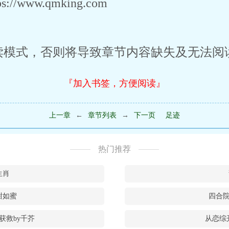
/www.qmking.com
读模式，否则将导致章节内容缺失及无法阅
『加入书签，方便阅读』
上一章
←
章节列表
→
下一页
足迹
热门推荐
生肖
甜如蜜
四合
获救by千芥
从恋综