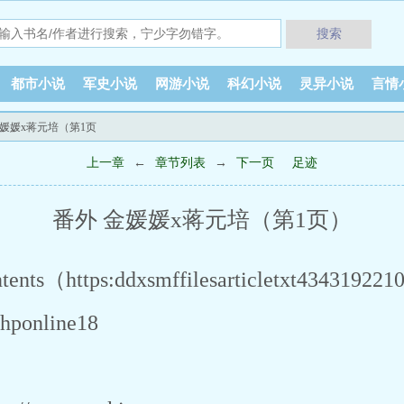
搜索
都市小说
军史小说
网游小说
科幻小说
灵异小说
言情
金媛媛x蒋元培（第1页
上一章
←
章节列表
→
下一页
足迹
番外 金媛媛x蒋元培（第1页）
ntents（https:ddxsmffilesarticletxt43431922
phponline18