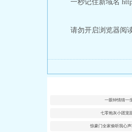
一秒记住新域名 https:/
请勿开启浏览器阅
一眼钟情猜一
七零炮灰小团宠
惊豪门全家偷听我心声