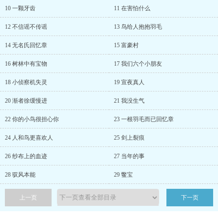
10 一颗牙齿
11 在害怕什么
12 不信谣不传谣
13 鸟给人抱抱羽毛
14 无名氏回忆章
15 富豪村
16 树林中有宝物
17 我们六个小朋友
18 小侦察机失灵
19 宣夜真人
20 渐者徐缓慢进
21 我没生气
22 你的小鸟很担心你
23 一根羽毛而已回忆章
24 人和鸟更喜欢人
25 剑上裂痕
26 纱布上的血迹
27 当年的事
28 驭风本能
29 鳖宝
上一页
下一页