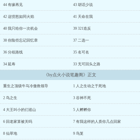
44 有缘再见
43 胡话少说
42 这愤怒如同火焰
41 天命在我
40 我只给你一次机会
39 321造反
38 你险些忘记回忆章
37 二选一
36 分歧路线
35 名可名
34 延寿
33 无可回头之路
《by点火小说笔趣阁》正文
重生之顶级牛马冷傲救领导
1 人之生动之于死地
2 鸟之生
3 谷神不死
4 大王叫小的们巡山
5 人孵孵你
6 回老家算被关吗
7 有我这样的人质你几点回家
8 仙草地
9 鸟笼