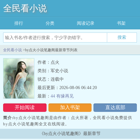
全民看小说
排行
分类
阅读记录
书架
搜索
全民看小说
>by点火小说笔趣阁最新章节列表
作者：点火
类别：军史小说
状态：连载中
最后更新：2026-08-06 06:44:20
最新：
44 有缘再见
开始阅读
加入书架
直达底部
简介:
by点火小说笔趣阁是由作者：点火所著，全民看小说免费提供
by点火小说笔趣阁全文在线阅读。
三秒记住本站：全民看小说 网址：www.qmking.com
《by点火小说笔趣阁》最新章节