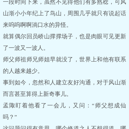
一段时间下来，虽然不见得他们有多熟稔，可风
山渐小小年纪上了鸟山，周围几乎就只有说起话
来呜呜啊啊淌口水的异怪。
就算偶尔回员峤山撑撑场子，也是肉眼可见更新
了一波又一波人。
师父师祖师兄师姐早就没了，世界上和他有联系
的人越来越少。
事到如今，忽然和人建立友好沟通，对于风山渐
而言甚至算得上新奇事儿。
孟陬盯着他看了一会儿，又问：“师父想成仙
吗？”
这问题问得有意思，哪个修道之人不想得道，哪