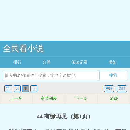
全民看小说
排行
分类
阅读记录
书架
搜索
字:
大
中
小
护眼
关灯
上一章
章节列表
下一页
足迹
44 有缘再见（第1页）