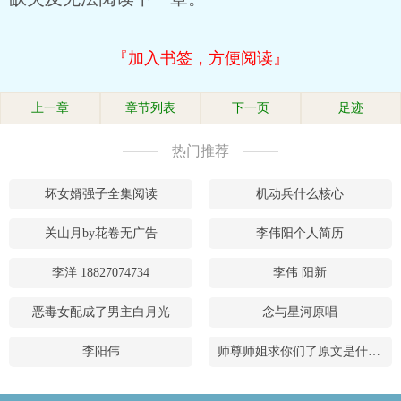
『加入书签，方便阅读』
上一章
章节列表
下一页
足迹
热门推荐
坏女婿强子全集阅读
机动兵什么核心
关山月by花卷无广告
李伟阳个人简历
李洋 18827074734
李伟 阳新
恶毒女配成了男主白月光
念与星河原唱
李阳伟
师尊师姐求你们了原文是什么小