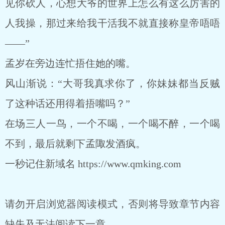
见你砍人，心想大爷的世界上怎么有这么厉害的
人我操，那过来给我干活我不就直接称皇帝唔唔
——”
孟岁在旁边连忙捂住她的嘴。
风山渐说：“大哥我真求你了，你妹妹都当反贼
了这种话还用得着捂嘴吗？”
在场三人一鸟，一个不喝，一个喝不醉，一个喝
不到，最后就剩下孟陬发酒疯。
一秒记住新域名 https://www.qmking.com
请勿开启浏览器阅读模式，否则将导致章节内容
缺失及无法阅读下一章。