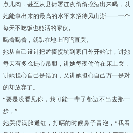
点儿肉，甚至从县衙署连夜偷偷挖酒出来喝，以
她能拿出来的最高的水平来招待风山渐——一个
每天不吃饭也能活的家伙。
喝着喝着，就趴在地上呜呜直哭。
她从自己设计把孟摄提坑到家门外开始讲，讲她
每天有多么提心吊胆，讲她每夜偷偷在床上哭，
讲她担心自己是错的，又讲她担心自己万一是对
的却放弃了。
“要是没看见你，我可能一辈子都迈不出去那一
步，”
她哭得满脸通红，打嗝的时候鼻子冒泡，“我看