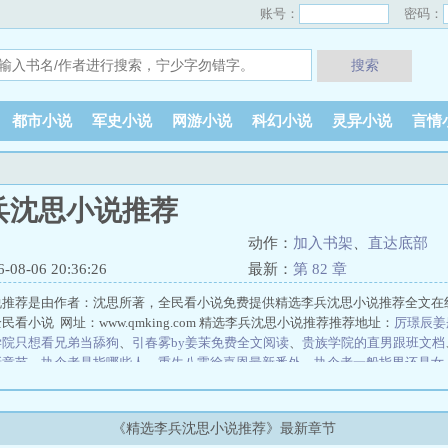
账号：
密码：
搜索
都市小说
军史小说
网游小说
科幻小说
灵异小说
言情
兵沈思小说推荐
动作：
加入书架
、
直达底部
8-06 20:36:26
最新：
第 82 章
说推荐是由作者：沈思所著，全民看小说免费提供精选李兵沈思小说推荐全文在
看小说 网址：www.qmking.com 精选李兵沈思小说推荐推荐地址：
厉璟辰姜
学院只想看兄弟当舔狗
、
引春雾by姜茉免费全文阅读
、
贵族学院的直男跟班文档
新章节
、
执伞者是指哪些人
、
重生八零徐嘉恩最新番外
、
执伞者一般指男还是女
属于海的风一口气读完
风折千山不复逢：,夏斯年江雨瑶独家首发
妻子为假太
清澜
沈照霜谢无涯宁砚苏清澜灵魂人物
六一出游追尾，老婆给竹马一家作伪证
阁
不属于海的风高分言情
雾锁两心舟：后续全文
望断阳关雪顾长明沈棠：+后
《精选李兵沈思小说推荐》最新章节
主双宿双飞，我献出血祭后他悔疯了：版
温淼陆砚驰：精彩剧情
死后三年，