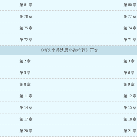
完
春日入梦结局+番外榜单
不属于海的风：全文无弹窗
春风不度旧时约
孙哲
第 81 章
第 80 章
、
魏坪政魏瑕小说哥哥别装了你是真有实力
、
第 78 章
第 77 章
第 75 章
第 74 章
第 72 章
第 71 章
《精选李兵沈思小说推荐》正文
第 2 章
第 3 章
第 5 章
第 6 章
第 8 章
第 9 章
第 11 章
第 12 章
第 14 章
第 15 章
第 17 章
第 18 章
第 20 章
第 21 章