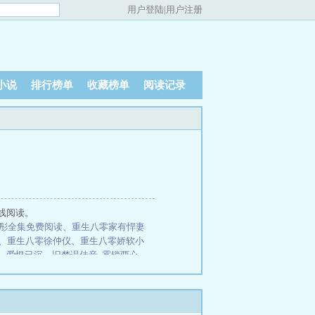
用户登陆
|
用户注册
小说
排行榜单
收藏榜单
阅读记录
线阅读。
彤全集免费阅读
、
重生八零家有悍妻
、
重生八零徐仲仪
、
重生八零娇软小
、
爱恨已沉，旧梦误佳音
雾锁两心
子写弹幕骗我，重生后我杀疯了
沈照
：宝藏美文
彭远征曹颖从认亲开始踏
续
不属于海的风：结局+番外必读
夫君为侧妃开我棺鞭尸
爱如残卷再难