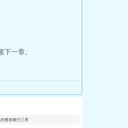
读下一章。
养的蟹崽横行三界