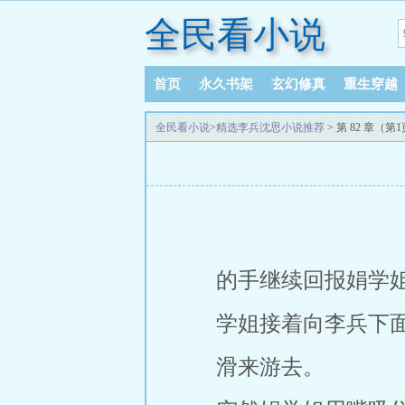
全民看小说
首页
永久书架
玄幻修真
重生穿越
全民看小说
>
精选李兵沈思小说推荐
> 第 82 章（第1
的手继续回报娟学姐
学姐接着向李兵下
滑来游去。