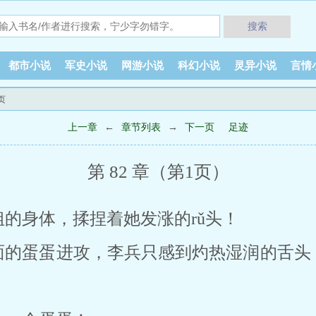
搜索
都市小说
军史小说
网游小说
科幻小说
灵异小说
言情
页
上一章
←
章节列表
→
下一页
足迹
第 82 章（第1页）
的身体，揉捏着她发涨的rǔ头！
面的蛋蛋进攻，李兵只感到灼热湿润的舌头