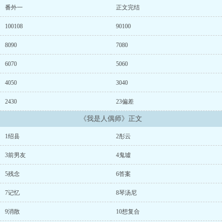
和阳界封师，前者为鬼仙，后者为修士，以摧鬼墟，正轮回为己任。
番外一
正文完结
祝饶原以为自己见到的只是一个普通的少年幽魂，却没想到那原是判
官中最为神秘的偶师。“执念是鬼留存于世的唯一原因。”左时寒小心
100108
90100
雕刻着一只人偶，轻声道，“当执念消失后，鬼也就不存在了。“你的
执念是什么？”祝饶问。左时寒未答。祝饶想，他日我死去，你就是我
8090
7080
唯一的执念。cp左时寒×祝饶
ahref="http://m.moxiexs.com"target="_blank"【魔蝎小说】/a
6070
5060
4050
3040
2430
23偏差
《我是人偶师》正文
1绍县
2彤云
3前男友
4鬼墟
5残念
6答案
7记忆
8琴汤尼
9消散
10想复合