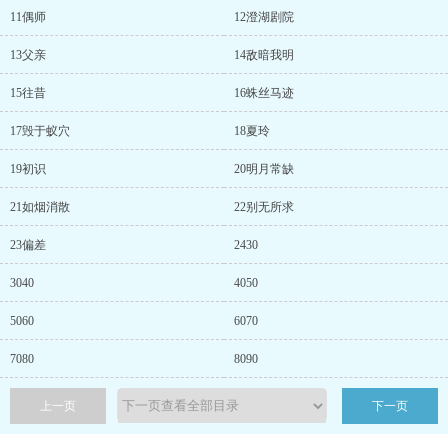
11偶师
12澄湖剧院
13父亲
14敌暗我明
15往昔
16蛛丝马迹
17毁于蚁穴
18夏玲
19初识
20明月常缺
21如烟消散
22别无所求
23偏差
2430
3040
4050
5060
6070
7080
8090
上一页
下一页