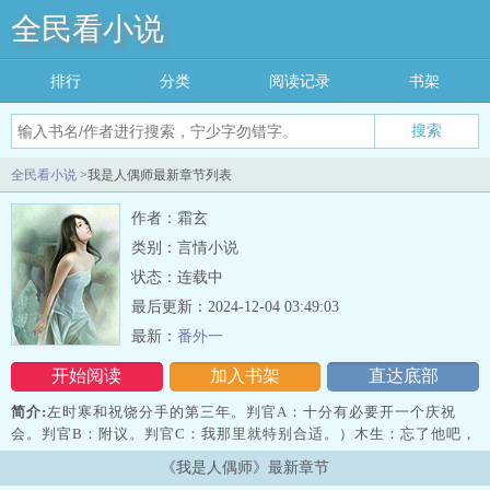
全民看小说
排行
分类
阅读记录
书架
搜索
全民看小说
>我是人偶师最新章节列表
作者：霜玄
类别：言情小说
状态：连载中
最后更新：2024-12-04 03:49:03
最新：
番外一
开始阅读
加入书架
直达底部
简介:
左时寒和祝饶分手的第三年。判官A：十分有必要开一个庆祝
会。判官B：附议。判官C：我那里就特别合适。）木生：忘了他吧，
我做人偶养你呀。当事人之——左时寒：“……？”原来已经分手了
《我是人偶师》最新章节
吗？人死为鬼，执念深者，滞留阳间，结界石，化鬼墟。无常界判官