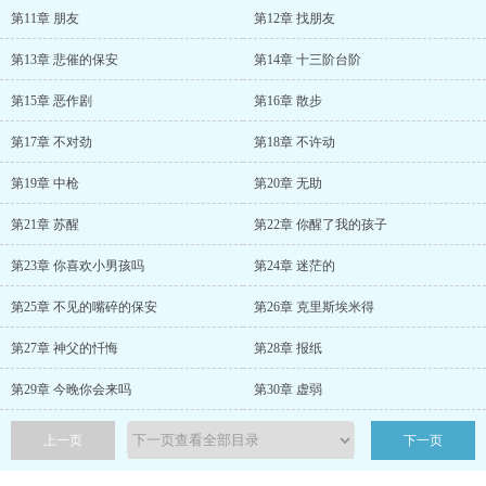
第11章 朋友
第12章 找朋友
第13章 悲催的保安
第14章 十三阶台阶
第15章 恶作剧
第16章 散步
第17章 不对劲
第18章 不许动
第19章 中枪
第20章 无助
第21章 苏醒
第22章 你醒了我的孩子
第23章 你喜欢小男孩吗
第24章 迷茫的
第25章 不见的嘴碎的保安
第26章 克里斯埃米得
第27章 神父的忏悔
第28章 报纸
第29章 今晚你会来吗
第30章 虚弱
上一页
下一页