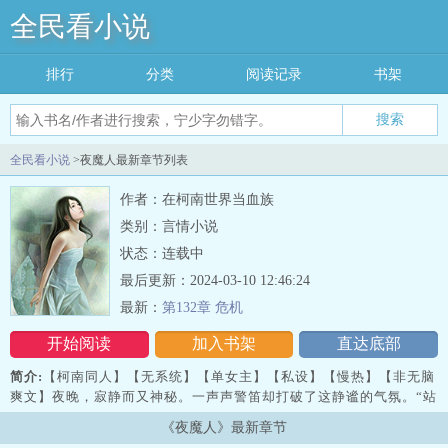
全民看小说
排行
分类
阅读记录
书架
搜索
全民看小说
>夜魔人最新章节列表
作者：在柯南世界当血族
类别：言情小说
状态：连载中
最后更新：2024-03-10 12:46:24
最新：
第132章 危机
开始阅读
加入书架
直达底部
简介:
【柯南同人】【无系统】【单女主】【私设】【慢热】【非无脑
爽文】夜晚，寂静而又神秘。一声声警笛却打破了这静谧的气氛。“站
住！”“抓住那个偷血贼！”在数不清的警车前，一道身影飞快地狂奔
《夜魔人》最新章节
着。“至于吗！我不就偷一点血吗！”……夜空之下。一道孤寂的身影