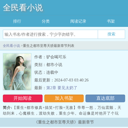
全民看小说
排行
分类
阅读记录
书架
搜索
全民看小说
>重生之都市至尊天骄最新章节列表
作者：驴会喝可乐
类别：都市小说
状态：连载中
最后更新：2024-07-03 03:40:26
最新：
第2章 要见太奶了
开始阅读
加入书架
直达底部
简介:
【重生+都市修真+搞笑+打脸+无敌】帝尊一怒，万仙震颤，天
劫到来，心魔横生，渡劫失败，重生少年。命运像是对他开了个玩
笑，重生节点正遇女友伙同他人陷害他，险些家破人亡，自己也差点
《重生之都市至尊天骄》最新章节
进监狱，通通一力破万法，弥补所有遗憾，找回旧爱。并且发现前世