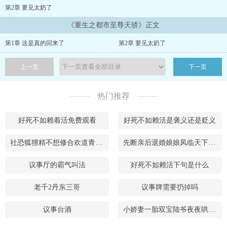
许多地球他不知道的秘密，获取无尽机缘。而他在地球流下一句话，
第2章 要见太奶了
千古流传：“以雷霆击碎黑暗！”
《重生之都市至尊天骄》正文
第1章 这是真的回来了
第2章 要见太奶了
上一页
下一页
热门推荐
好死不如赖着活免费观看
好死不如赖活是褒义还是贬义
社恐狐狸精不想修合欢道青绒免费
先断亲后退婚娘娘凤临天下正版
议事厅的霸气叫法
好死不如赖活下句是什么
老千2丹东三哥
议事牌需要扔掉吗
议事台酒
小娇妻一胎双宝陆爷夜夜哄百度