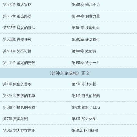
磅礴，扬言要一举推翻SKT的王者宝座。平日低调内敛的SSG战队悄
第509章 选人策略
第508章 竭尽全力
然绽放璀璨...
第507章 追击路线
第506章 积蓄力量
第505章 稳妥的做法
第504章 技能动向
第503章 首要任务
第502章 肆虐横行
第501章 势不可挡
第500章 致命奏
第499章 坚定的光芒
第498章 毁于一旦
《超神之旅成就》正文
第1章 鳄鱼的普攻
第2章 寒冰大招
第3章 世界级的中单
第4章 电竞的残酷
第5章 不擅长的英雄
第6章 输给了EDG
第7章 赞美如潮
第8章 战术体系
第9章 实力存在差距
第10章 补刀机器