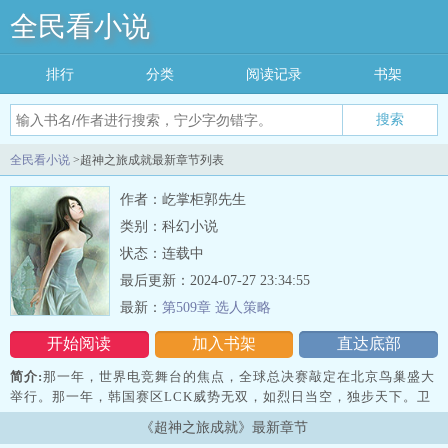
全民看小说
排行
分类
阅读记录
书架
搜索
全民看小说
>超神之旅成就最新章节列表
作者：屹掌柜郭先生
类别：科幻小说
状态：连载中
最后更新：2024-07-27 23:34:55
最新：
第509章 选人策略
开始阅读
加入书架
直达底部
简介:
那一年，世界电竞舞台的焦点，全球总决赛敲定在北京鸟巢盛大
举行。那一年，韩国赛区LCK威势无双，如烈日当空，独步天下。卫
冕冠军SKT战队重整旗鼓，雄心壮志直指三连冠，意图打造无人能敌
《超神之旅成就》最新章节
的电竞王朝。豪华阵容的KT战队犹如一艘蓄势待发的银河战舰，气势