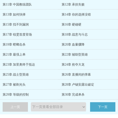
第11章 中国教练团队
第12章 承担失败
第13章 如何抉择
第14章 你的选择没错
第15章 找不到漏洞
第16章 硬碰硬
第17章 锐雯首度登场
第18章 战意与斗志
第19章 螳螂击杀
第20章 血量骤降
第21章 最强上单
第22章 辅助型英雄
第23章 加里奥终于抵达
第24章 抢夺大龙
第25章 战士型英雄
第26章 直播间的弹幕
第27章 被剃光头
第28章 卢锡安露出破绽
第29章 等级的控制
第30章 完成单杀
上一页
下一页