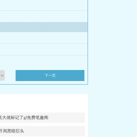
老公跪求我回头
我打掉孩子后，爱我
说哥哥别装了你是真有实力
、
下一页
美大佬标记了gl免费笔趣阁
开局黑暗巨头