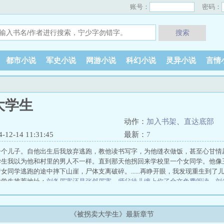
账号：
密码：
搜索
都市小说
军史小说
网游小说
科幻小说
灵异小说
言情
大学生
动作：
加入书架
、
直达底部
2-14 11:31:45
最新：
7
一个儿子。自他出生后我放弃逃跑，教他读书写字，为他缝衣做饭，甚至心甘情
学生我以为他和村里的男人不一样。直到那天他拐回来学校里一个女同学。他像
女同学逃跑的途中摔下山崖，尸体支离破碎。......再睁开眼，我发现重生到了
大学生推荐地址：
刘备厉害还是张郃厉害
、
师父徒儿缠上你了全文免费阅读
、
刘
开局大帝修为打造宗门短剧
、
开局大帝修为打造最强宗门短剧
、
苏齐
、
女总裁的
丞相给我下情蛊，也求不来我的爱
被前男友的弟弟宠入骨
提高生育：我被强制
了
迟夏圆舞曲
隐婚五年，老公却在外说我只是保姆
竹马为贫困生向全班举报
《被拐卖大学生》最新章节
在深秋
侯府主母权利在手，天下我有
病树前头万木春
重回圣诞节被老公姐姐