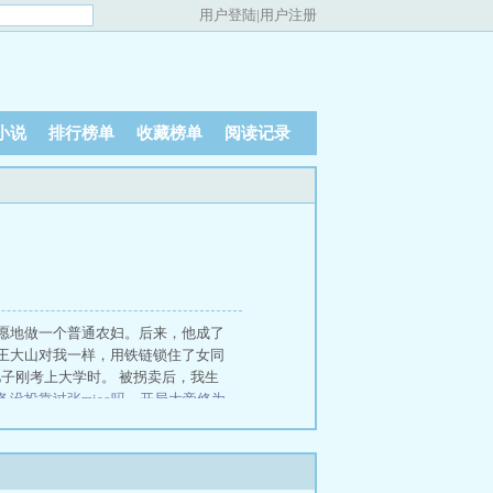
用户登陆
|
用户注册
小说
排行榜单
收藏榜单
阅读记录
愿地做一个普通农妇。后来，他成了
王大山对我一样，用铁链锁住了女同
儿子刚考上大学时。 被拐卖后，我生
备没投靠过张miao吗
、
开局大帝修为
镇国战神
、
刘备见张松视频
、
混小子
安利了
爱意复刻
答应母亲联姻后，
我
如果我变成回忆
和离后，太傅他追
害死这天
逼我堕胎后，秦王爷疯