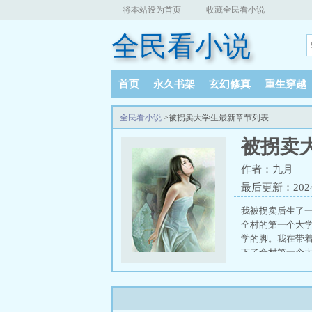
将本站设为首页
收藏全民看小说
全民看小说
首页
永久书架
玄幻修真
重生穿越
全民看小说
>被拐卖大学生最新章节列表
被拐卖
作者：九月
最后更新：2024-1
我被拐卖后生了
全村的第一个大
学的脚。我在带着
下了全村第一个
打造最强宗门
、
我可是你师父
、
百般拒婚的他疯
悔莫及
爱意已葬