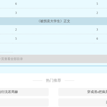
老公要把孩子送给女秘书
打折的年终奖
元旦佳节，男友出轨了
离婚后，总裁
6
5
了
孙哲叶巧都市之医武风流阴阳圣心诀、
陈凡柳雪吟官途风流、
魏坪政魏瑕小
3
2
《被拐卖大学生》正文
2
3
5
6
热门推荐
陆衍沈若周赫
穿成渣a把疯