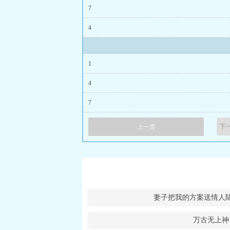
了
试管十八次，
7
如命的他彻底疯
4
1
4
7
上一页
妻子把我的方案送情人
万古无上神