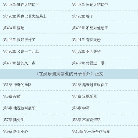
年成为了一名一线偶像。陆颢和池玉一样，也是出道两年的一线偶
第498章 继任大结局下
第497章 日记大结局中
像，经历和池玉差不多，不一样的是，人家路人缘极佳，没有半点黑
料。陆颢喜欢池玉，丝毫不加掩饰，几乎长眼睛的人都能看出来，并
第496章 恩也记着大结局上
第495章 够了
非一见钟情而是日久生情。但是，池玉不喜欢陆颢，也不能喜欢陆
颢，他原本就是带着任务接近她的不是吗？可是，面对一片赤诚，在
第494章 隔绝
第493章 不想对他动手
坚定的人也会动摇吧？……慢慢的，越来越多的人知道她特别厉害，
也特别优秀。还挺值得尊敬！然而，真的只是这样吗？被刻意藏匿的
第492章 很好很好了
第491章 有恃无恐
阴暗角落，又有谁能看见呢？池玉可没那么好，她其实，很坏，很
第490章 又是一年元旦
第489章 不会失望
坏。
第488章 活的久一点
第487章 对视过一眼
《在娱乐圈搞副业的日子番外》正文
第1章 神奇的乐队
第2章 越来越喜欢你了
第3章 敲鼓
第4章 流氓乐器
第5章 他说他叫凌阳
第6章 学霸
第7章 陆先生
第8章 不屑说假话
第9章 路上小心
第10章 第一场合作演奏