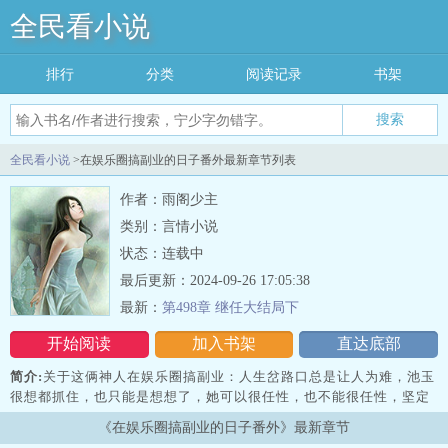
全民看小说
排行
分类
阅读记录
书架
搜索
全民看小说
>在娱乐圈搞副业的日子番外最新章节列表
作者：雨阁少主
类别：言情小说
状态：连载中
最后更新：2024-09-26 17:05:38
最新：
第498章 继任大结局下
开始阅读
加入书架
直达底部
简介:
关于这俩神人在娱乐圈搞副业：人生岔路口总是让人为难，池玉
很想都抓住，也只能是想想了，她可以很任性，也不能很任性，坚定
的走一条路才是她该做的事情。……池玉出道两年，没拍过电视，也
《在娱乐圈搞副业的日子番外》最新章节
没演过电影，个人发歌少的可怜，也就综艺多点，就这，她还是凭两