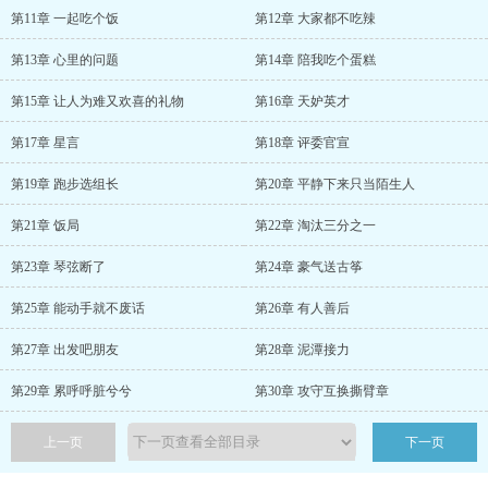
第11章 一起吃个饭
第12章 大家都不吃辣
第13章 心里的问题
第14章 陪我吃个蛋糕
第15章 让人为难又欢喜的礼物
第16章 天妒英才
第17章 星言
第18章 评委官宣
第19章 跑步选组长
第20章 平静下来只当陌生人
第21章 饭局
第22章 淘汰三分之一
第23章 琴弦断了
第24章 豪气送古筝
第25章 能动手就不废话
第26章 有人善后
第27章 出发吧朋友
第28章 泥潭接力
第29章 累呼呼脏兮兮
第30章 攻守互换撕臂章
上一页
下一页