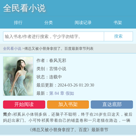
全民看小说
排行
分类
阅读记录
书架
搜索
全民看小说
>傅总又被小替身拿捏了。百度最新章节列表
作者：春风无邪
类别：言情小说
状态：连载中
最后更新：2024-03-26 01:20:30
最新：
第 84 章 假如
开始阅读
加入书架
直达底部
简介:
祁奚从小体弱多病，还脑子不聪明，终于在20岁生日这天，被后
妈赶出家门。小可怜祁奚带着自己的铺盖卷和一只老猫在路边，一辆
豪车突然停在他面前，下来一个又帅又凶的男人。他抱着猫拉住男
《傅总又被小替身拿捏了。百度》最新章节
人：你能送我回家吗？我迷..