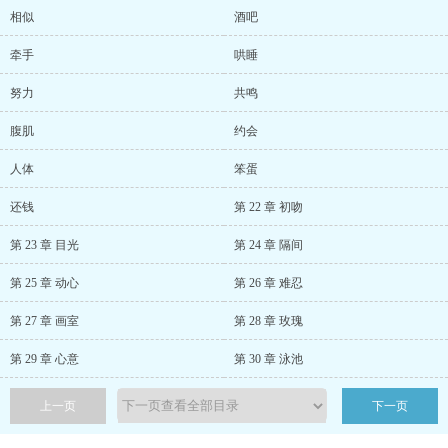
相似
酒吧
牵手
哄睡
努力
共鸣
腹肌
约会
人体
笨蛋
还钱
第 22 章 初吻
第 23 章 目光
第 24 章 隔间
第 25 章 动心
第 26 章 难忍
第 27 章 画室
第 28 章 玫瑰
第 29 章 心意
第 30 章 泳池
上一页
下一页