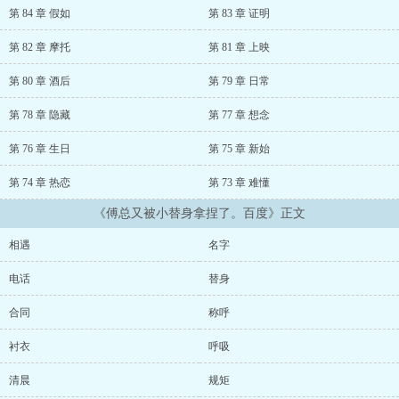
第 84 章 假如
第 83 章 证明
第 82 章 摩托
第 81 章 上映
第 80 章 酒后
第 79 章 日常
第 78 章 隐藏
第 77 章 想念
第 76 章 生日
第 75 章 新始
第 74 章 热恋
第 73 章 难懂
《傅总又被小替身拿捏了。百度》正文
相遇
名字
电话
替身
合同
称呼
衬衣
呼吸
清晨
规矩