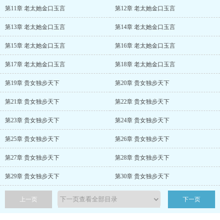
第11章 老太她金口玉言
第12章 老太她金口玉言
第13章 老太她金口玉言
第14章 老太她金口玉言
第15章 老太她金口玉言
第16章 老太她金口玉言
第17章 老太她金口玉言
第18章 老太她金口玉言
第19章 贵女独步天下
第20章 贵女独步天下
第21章 贵女独步天下
第22章 贵女独步天下
第23章 贵女独步天下
第24章 贵女独步天下
第25章 贵女独步天下
第26章 贵女独步天下
第27章 贵女独步天下
第28章 贵女独步天下
第29章 贵女独步天下
第30章 贵女独步天下
上一页
下一页