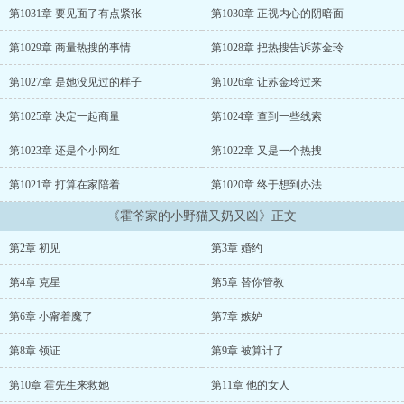
毕业于国内第一学府！大伯母顿时哑口无言！偏心祖母想害她：替你
第1031章 要见面了有点紧张
第1030章 正视内心的阴暗面
堂姐嫁给陆少吧，人虽然风流，可他是富二代！她风轻云淡：很抱
歉，我有婚约了，跟霍家五爷。大伯母惊诧：“霍家五爷？！那可是第
第1029章 商量热搜的事情
第1028章 把热搜告诉苏金玲
一世家的未来家主！整个海市都是他的……”祖母怒道：“放肆！你竟
敢撒这种谎！那霍家岂是我们能高攀的？”就在此时，下人匆匆来报：
第1027章 是她没见过的样子
第1026章 让苏金玲过来
“老太太，门口有个黑衣男人要见您……他说他是……霍家五爷！”祖
母顿时吓瘫在地……霍行知：“听说你们要把我老婆送人？”
第1025章 决定一起商量
第1024章 查到一些线索
第1023章 还是个小网红
第1022章 又是一个热搜
第1021章 打算在家陪着
第1020章 终于想到办法
《霍爷家的小野猫又奶又凶》正文
第2章 初见
第3章 婚约
第4章 克星
第5章 替你管教
第6章 小甯着魔了
第7章 嫉妒
第8章 领证
第9章 被算计了
第10章 霍先生来救她
第11章 他的女人