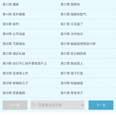
第12章 搬家
第13章 我帮你
第14章 意外接吻
第15章 陆家的怒气
第16章 谈判
第17章 又见面了
第18章 公司送饭
第19章 文件批示
第20章 万家酒会
第21章 她就是维西设计师
第22章 领证礼物
第23章 苏云鹤回来
第24章 你们不仁就不要怪我不义
第25章 救命恩人
第26章 送弟弟上学
第27章 巷子打架
第28章 林御的儿子
第29章 给她做饭
第30章 苏家墓园
第31章 霍老爷子
上一页
下一页