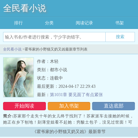
全民看小说
排行
分类
阅读记录
书架
搜索
全民看小说
>霍爷家的小野猫又奶又凶最新章节列表
作者：木轻
类别：都市小说
状态：连载中
最后更新：2024-04-17 22:29:43
最新：
第1031章 要见面了有点紧张
开始阅读
加入书架
直达底部
简介:
苏家那个走失十年的女儿终于找到了！苏家派车去接她的时候，
她正在乡下刨地！刻薄堂姐看不起她：穷酸土包子，没见过世面！可
她淡淡一笑，转头国际时尚品牌负责人追来乡下只为找她合作。堂姐
《霍爷家的小野猫又奶又凶》最新章节
顿时吓傻眼！大伯母嫌弃她：没文化的村姑！可她随手甩出毕业证，