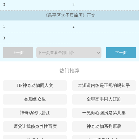
途知返，我捧着被划伤鲜血淋漓的手一字一句的说，“你所谓迷途知
3
2
返，就是和我的合法老婆离婚，然后净身出户去娶45...
《昌平区李子辰简历》正文
1
2
3
上一页
下一页
热门推荐
HP神奇动物同人文
本源道内练是正规的吗知乎
她颠倒众生
全职高手同人短剧
神奇动物bg晋江
一见倾心圆房是第几集
师父让我修身养性百度
神奇动物系列原著