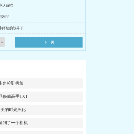
 哼认命吧
 战利品
 小师姑的战斗下
下一页
主角捡到机娘
品修仙高手TXT
最美的时光黑化
捡到了一个相机