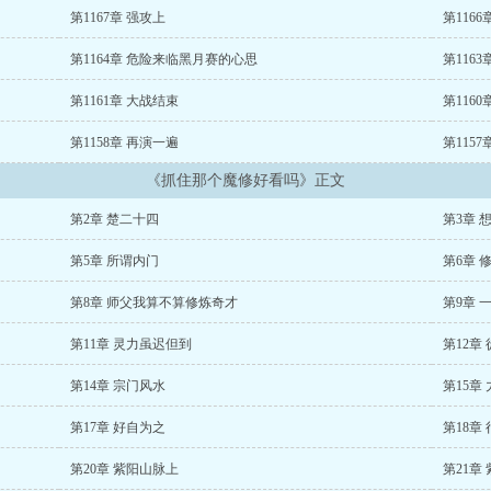
第1167章 强攻上
第116
第1164章 危险来临黑月赛的心思
第116
第1161章 大战结束
第1160
第1158章 再演一遍
第115
《抓住那个魔修好看吗》正文
第2章 楚二十四
第3章
第5章 所谓内门
第6章 
第8章 师父我算不算修炼奇才
第9章 
第11章 灵力虽迟但到
第12章
第14章 宗门风水
第15章
第17章 好自为之
第18章
第20章 紫阳山脉上
第21章