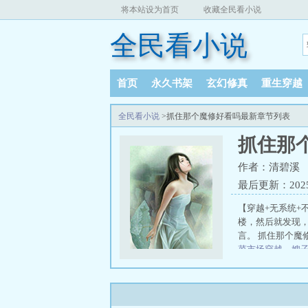
将本站设为首页
收藏全民看小说
全民看小说
首页
永久书架
玄幻修真
重生穿越
全民看小说
>抓住那个魔修好看吗最新章节列表
抓住那
作者：清碧溪
最后更新：2025-1
【穿越+无系统+
楼，然后就发现
言。 抓住那个魔
菜市场穿越
、
嫂
鼎
猛男下山，整
三国，我抢了刘
次元！
全属性魔
变：向导为首
九