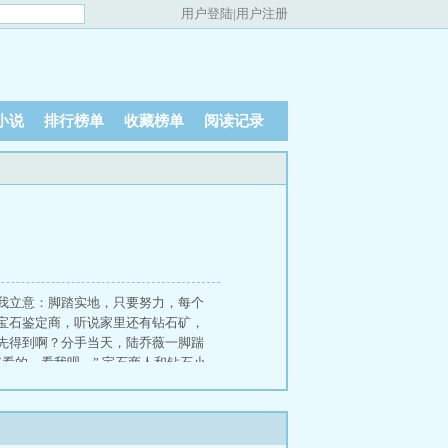
用户登陆
|
用户注册
小说
排行榜单
收藏榜单
阅读记录
我立意：脚踏实地，只要努力，每个
宝石鉴定商，听说家里还有钻石矿，
先得到啊？分手当天，陆乔薇一脚踹
看的，看我呗。” 宝石商人和钻石小
院看病
、
7岁弟弟
、
总裁和女孩假结婚
沈知音秦野最新章节更新免费笔趣阁
、
的国师
宠妻成瘾：总裁老公莫放肆
重
么啦Gl［娱乐圈］
大秦：寒门小娇