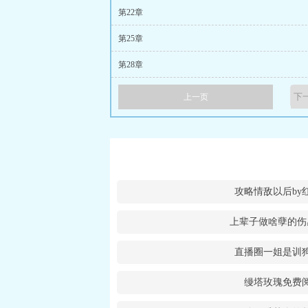
第22章
第25章
第28章
上一页
攻略情敌以后by
上辈子做啥孽的伤
直播圈一姐是训
缦塔玫瑰免费