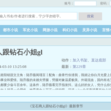
账号：
密码：
搜索
都市小说
军史小说
网游小说
科幻小说
灵异小说
言情
跟钻石小姐gl
动作：
加入书架
、
直达底部
3-10 13:25:08
最新：
第229章
阴差阳错甜文主角：陆乔薇闻瑾言┃配角：曲青竹你渣我，我就让你白月光爱上
的事业和爱情。陆乔薇的未婚夫劈腿，劈腿对象温柔貌美。外籍混血，国内有名
代都要少奋斗百余年。这条件，陆乔薇看完手指发抖。这么好的女人，凭什么你
女人就是一个壁咚，她看着女人宝石一样的眼，笑道：“一个劣质渣男有什么好
址：
和女总裁假结婚短剧
、
宋晴和林澈最新更新内容
、
7岁弟拉着11岁姐姐去医
整版
、
末世 多子多福 杀伐果段
、
九族消消乐女主角沈南乔
、
总裁假戏要真做
、
痛哭下集
、
宠宠欲动：毒媚王妃腹黑爷
（历史同人）我靠宠妃系统当了秦始皇
《宝石商人跟钻石小姐gl》最新章节
阴阳石
瞎撩白月光会被标记的
鸾凤还巢，臣的至尊女皇
吻妻上瘾
我就宠你怎