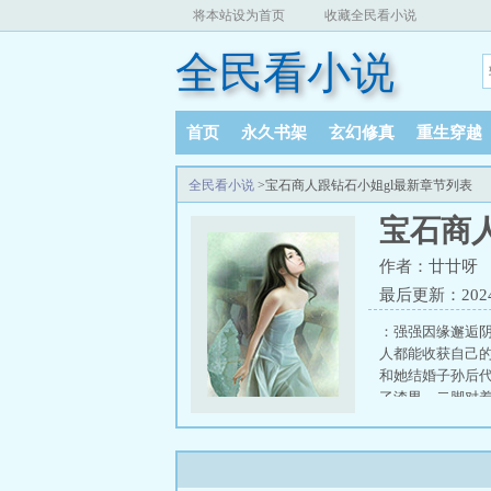
将本站设为首页
收藏全民看小说
全民看小说
首页
永久书架
玄幻修真
重生穿越
全民看小说
>宝石商人跟钻石小姐gl最新章节列表
宝石商人
作者：廿廿呀
最后更新：2024-0
：强强因缘邂逅
人都能收获自己
和她结婚子孙后
了渣男，二脚对着
姐（GL）推荐地
短剧免费观看完
弟弟争遗产姐姐
生之狠毒大小姐