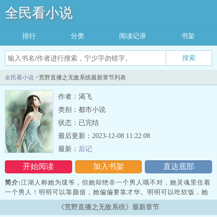
全民看小说
排行
分类
阅读记录
书架
搜索
全民看小说
>荒野直播之无敌系统最新章节列表
作者：渴飞
类别：都市小说
状态：已完结
最后更新：2023-12-08 11:22:08
最新：
后记
开始阅读
加入书架
直达底部
简介:
江湖人称她为珑爷，但她却绝非一个男人哦不对，她灵魂里住着
一个男人！明明可以靠颜值，她偏偏要靠才华。明明可以吃软饭，她
偏偏要自己打拼。明明可以让别人保护，她却练成了全世界最强的女
《荒野直播之无敌系统》最新章节
人，哦不应该是最强的人！