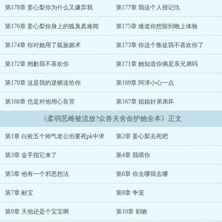
离婚，甚至恨不得拉着原主陪葬。为了在流放路上活下去，姜心梨被
第178章 姜心梨你为什么又嫌弃我
第177章 我这个人很记仇
迫戏精上身：白虎兽夫没有安全感，她就故意粘人，“哥哥别走，我好
孤单……没有你不行。“银狼兽夫敏感多疑，她便将心事全部坦诚：
第176章 姜心梨你身上的狐臭真难闻
第175章 难道你想留到晚上体验
“我这辈子最怕的事情，不是生死，是哥哥你不相信我！”青蛇兽夫是
个阴暗疯批，她就示弱心疼：“哥哥，你折磨别人万一被报复就不好
第174章 你对她用了狐族媚术
第173章 你这个叛徒我不喜欢你了
了，我不在乎别人只是担心你。”黑豹兽夫暴躁易怒，她连忙软言安
抚，“哥哥乖，愤怒伤身体，你要是实在气不过，就打我手心吧，我让
第172章 抱歉我不喜欢你
第171章 她知道你俩是亲兄弟吗
你出气~”孔雀兽夫安静自卑，她马上给他鼓励，“哥哥你太厉害了，世
第170章 这是我的逆鳞送给你
第169章 阿泽小心一点
界上怎么会有你这么优秀的丈夫？你送我的礼物我全都会珍藏一辈
子！”演着演着，五个兽夫彻底深情沦陷了，姜心梨没想到自己刚活下
第168章 也是对他用心良苦
第167章 姐姐好弟弟坏
来，就又深陷修罗场了.....
《柔弱恶雌被流放?众兽夫舍命护她全本》正文
第1章 白捡五个帅气老公但要死pk中求
第2章 姜心梨去死吧
第3章 金手指它来了
第4章 我喂你
第5章 他有一个邪恶想法
第6章 你去哪我去哪
第7章 献宝
第8章 争宠
第9章 天他还是个宝宝啊
第10章 初吻