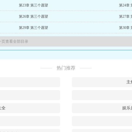
第23章 第三个愿望
第24章
第26章 第三个愿望
第27章
第29章 第三个愿望
第30章
热门推荐
主
大全
娱乐