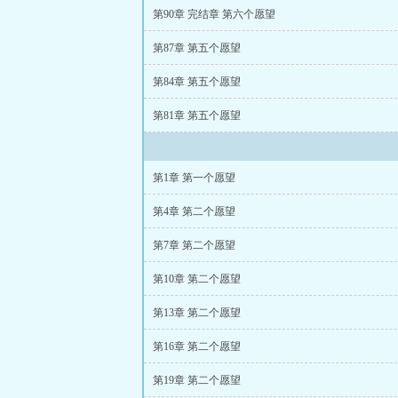
我的领证18次完
第90章 完结章 第六个愿望
雨：结局+番外
第87章 第五个愿望
途风流、
魏坪政
第84章 第五个愿望
第81章 第五个愿望
第1章 第一个愿望
第4章 第二个愿望
第7章 第二个愿望
第10章 第二个愿望
第13章 第二个愿望
第16章 第二个愿望
第19章 第二个愿望