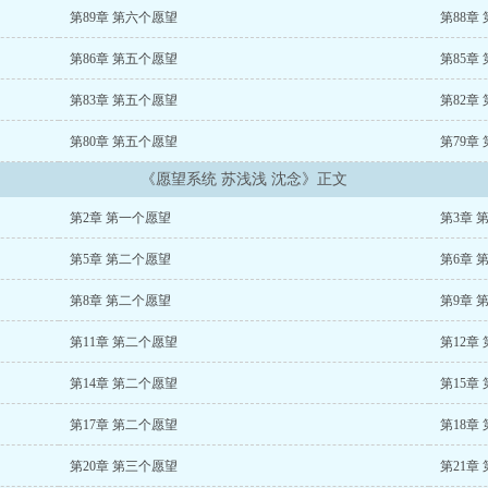
本
袁满裴言深依旧深爱：全文+结局+番外
金丝雀逃跑了：结局+番外
和美女首
第89章 第六个愿望
第88章
风渐渐，爱消融：全文+后续
精神病进化手册
灵植师带人穿越
孙哲叶巧都市之
魏瑕小说哥哥别装了你是真有实力
第86章 第五个愿望
、
第85章
第83章 第五个愿望
第82章
第80章 第五个愿望
第79章
《愿望系统 苏浅浅 沈念》正文
第2章 第一个愿望
第3章 
第5章 第二个愿望
第6章 
第8章 第二个愿望
第9章 
第11章 第二个愿望
第12章
第14章 第二个愿望
第15章
第17章 第二个愿望
第18章
第20章 第三个愿望
第21章