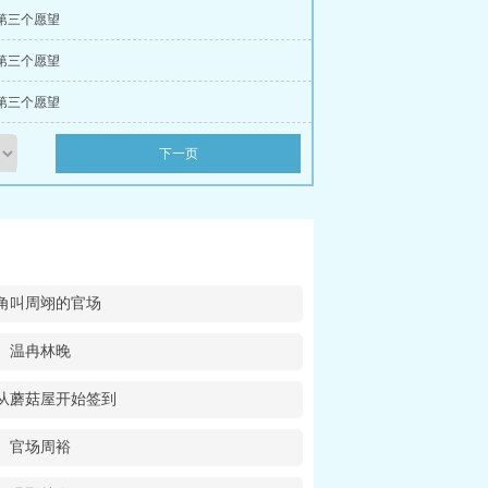
 第三个愿望
 第三个愿望
 第三个愿望
下一页
角叫周翊的官场
温冉林晚
从蘑菇屋开始签到
官场周裕