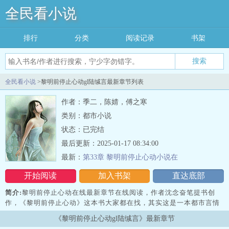
全民看小说
排行
分类
阅读记录
书架
搜索
全民看小说
>黎明前停止心动gl陆缄言最新章节列表
作者：季二，陈婧，傅之寒
类别：都市小说
状态：已完结
最后更新：2025-01-17 08:34:00
最新：
第33章 黎明前停止心动小说在
开始阅读
加入书架
直达底部
简介:
黎明前停止心动在线最新章节在线阅读，作者沈念奋笔提书创
作，《黎明前停止心动》这本书大家都在找，其实这是一本都市言情
小说，是作者黎明前停止心动的一本小说，小说的主人公非常有特
《黎明前停止心动gl陆缄言》最新章节
点，讲...