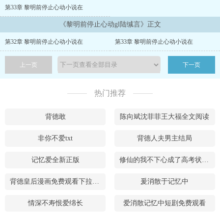
第33章 黎明前停止心动小说在
《黎明前停止心动gl陆缄言》正文
第32章 黎明前停止心动小说在
第33章 黎明前停止心动小说在
上一页
下一页
热门推荐
背德敢
陈向斌沈菲菲王大福全文阅读
非你不爱txt
背德人夫男主结局
记忆爱全新正版
修仙的我不下心成了高考状元短剧
背德皇后漫画免费观看下拉式奇妙漫画
爰消散于记忆中
情深不寿恨爱绵长
爱消散记忆中短剧免费观看