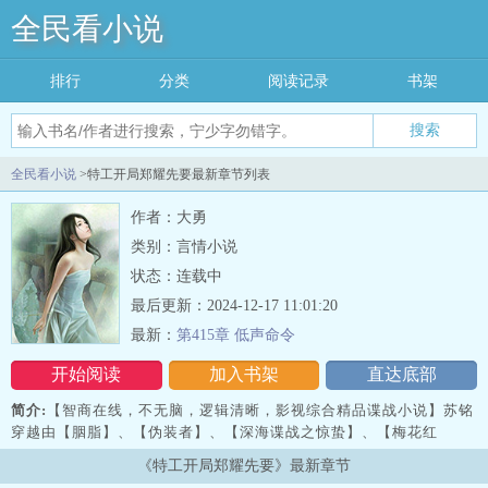
全民看小说
排行
分类
阅读记录
书架
搜索
全民看小说
>特工开局郑耀先要最新章节列表
作者：大勇
类别：言情小说
状态：连载中
最后更新：2024-12-17 11:01:20
最新：
第415章 低声命令
开始阅读
加入书架
直达底部
简介:
【智商在线，不无脑，逻辑清晰，影视综合精品谍战小说】苏铭
穿越由【胭脂】、【伪装者】、【深海谍战之惊蛰】、【梅花红
桃】、【风筝】、【风声】、【渗透】、【潜伏】等一系列谍战剧组
《特工开局郑耀先要》最新章节
成的全新世界。开局成为被军事委员会开除的少壮参谋，却意外发现