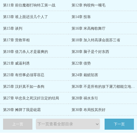
第11章 前往魔都打响特工第一战
第12章 狗咬狗一嘴毛
第13章 谁上面还没几个人了
第14章 投靠
第15章 谈判
第16章 米高梅歌舞厅
第17章 营救宰相
第18章 加入特高课会面苏三省
第19章 借刀杀人才是最爽的
第20章 脑子是个好东西
第21章 威逼利诱
第22章 借势
第23章 有些事必须零容忍
第24章 栽赃陷害
第25章 汉奸真不如一条狗
第26章 不是所有的放下屠刀都能立地成佛
第27章 毕忠良之死汉奸注定的结局
第28章 祸水东引
第29章 摊牌了我是砒霜
第30章 布局投其所好
上一页
下一页