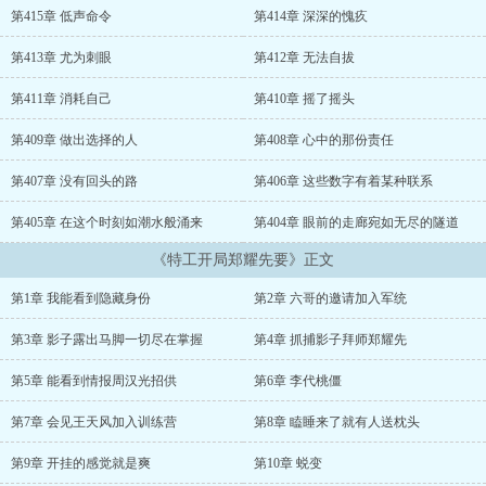
眼睛能看到别人看不到的身份属性。意外识别军事委员会的日谍，让
第415章 低声命令
第414章 深深的愧疚
苏铭被郑耀先赏识，并成功拜师郑耀先，从此，军统多了个让人闻风
丧胆的特工——代号砒霜！郑耀先：苏铭真是青出于蓝而胜于蓝啊，
第413章 尤为刺眼
第412章 无法自拔
看来我真是老了！王天风：别人叫我疯子，可在我看来，苏铭才是真
正的疯子！特高课：苏先生是大日本帝国最忠实的朋友，我们愿一直
第411章 消耗自己
第410章 摇了摇头
建立这种良好的关系。尚公馆：我怀疑苏铭就是间谍，可所有人都保
他，我能怎么办？【稳定更新，跪求大力支持！】
第409章 做出选择的人
第408章 心中的那份责任
第407章 没有回头的路
第406章 这些数字有着某种联系
第405章 在这个时刻如潮水般涌来
第404章 眼前的走廊宛如无尽的隧道
《特工开局郑耀先要》正文
第1章 我能看到隐藏身份
第2章 六哥的邀请加入军统
第3章 影子露出马脚一切尽在掌握
第4章 抓捕影子拜师郑耀先
第5章 能看到情报周汉光招供
第6章 李代桃僵
第7章 会见王天风加入训练营
第8章 瞌睡来了就有人送枕头
第9章 开挂的感觉就是爽
第10章 蜕变