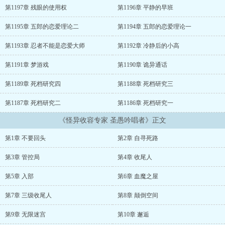
的一角，是幸运？还是不幸？夏守穿越到这个神奇的世界，无数可能
第1197章 残眼的使用权
第1196章 平静的早班
性在他面前展开。……“无法名状与不可理解无处不在，但好在人类还
有一条钢丝可走。”
第1195章 五郎的恋爱理论二
第1194章 五郎的恋爱理论一
第1193章 忍者不能是恋爱大师
第1192章 冷静后的小高
第1191章 梦游戏
第1190章 诡异通话
第1189章 死档研究四
第1188章 死档研究三
第1187章 死档研究二
第1186章 死档研究一
《怪异收容专家 圣愚吟唱者》正文
第1章 不要回头
第2章 自寻死路
第3章 管控局
第4章 收尾人
第5章 入部
第6章 血魔之屋
第7章 三级收尾人
第8章 颠倒空间
第9章 无限迷宫
第10章 邂逅