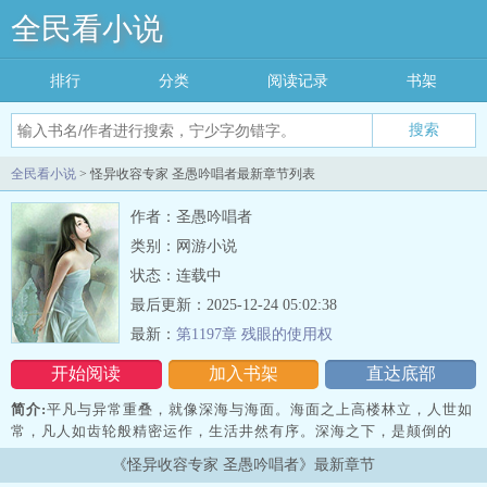
全民看小说
排行
分类
阅读记录
书架
搜索
全民看小说
> 怪异收容专家 圣愚吟唱者最新章节列表
作者：圣愚吟唱者
类别：网游小说
状态：连载中
最后更新：2025-12-24 05:02:38
最新：
第1197章 残眼的使用权
开始阅读
加入书架
直达底部
简介:
平凡与异常重叠，就像深海与海面。海面之上高楼林立，人世如
常，凡人如齿轮般精密运作，生活井然有序。深海之下，是颠倒的
门、隐秘的历史，无数禁忌沉于海中——奇术、模因/逆模因、现实扭
《怪异收容专家 圣愚吟唱者》最新章节
曲、叙事层、超形上学、神性/至高神性……只有极少数人能窥见真相