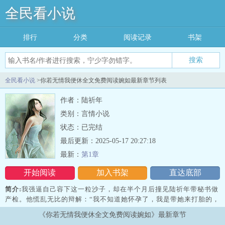
全民看小说
排行
分类
阅读记录
书架
搜索
全民看小说
>你若无情我便休全文免费阅读婉如最新章节列表
作者：陆祈年
类别：言情小说
状态：已完结
最后更新：2025-05-17 20:27:18
最新：
第1章
开始阅读
加入书架
直达底部
简介:
我强逼自己容下这一粒沙子，却在半个月后撞见陆祈年带秘书做
产检。他慌乱无比的辩解：“我不知道她怀孕了，我是带她来打胎的，
你千万别误会我。”我点头原谅，尾随一路后，亲眼看见他小心翼翼的
《你若无情我便休全文免费阅读婉如》最新章节
抱着秘书上车：“你怀孕了别乱走动，海边别墅都给你买好了，生下孩