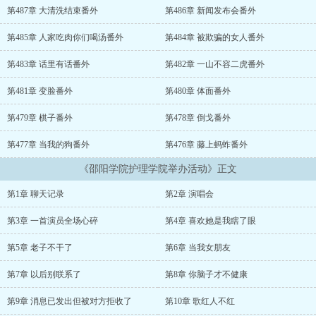
第487章 大清洗结束番外
第486章 新闻发布会番外
第485章 人家吃肉你们喝汤番外
第484章 被欺骗的女人番外
第483章 话里有话番外
第482章 一山不容二虎番外
第481章 变脸番外
第480章 体面番外
第479章 棋子番外
第478章 倒戈番外
第477章 当我的狗番外
第476章 藤上蚂蚱番外
《邵阳学院护理学院举办活动》正文
第1章 聊天记录
第2章 演唱会
第3章 一首演员全场心碎
第4章 喜欢她是我瞎了眼
第5章 老子不干了
第6章 当我女朋友
第7章 以后别联系了
第8章 你脑子才不健康
第9章 消息已发出但被对方拒收了
第10章 歌红人不红