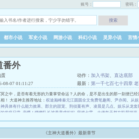
账号：
密码：
搜索
都市小说
军史小说
网游小说
科幻小说
灵异小说
言情
道番外
鸡蛋
动作：
加入书架
、
直达底部
8-07 01:11:27
最新：
第一千七百七十四章 
冥冥之中，是否有着无形的力量掌管命运？人的命，是不是出生的那一刻便已经
相！ 大道神主推荐地址：
权途巅峰秦元江圆圆全文免费笔趣阁
、
尹亦闻
、
从娱
天神具体有什么能力效果
、
郡主的甜宠
、
刑侦案有声
、
凌晨是几点
、
娱乐从龙套
厨的发疯日常
亲懵！慵懒队长被盖章求贴贴
穿越七零，大佬每天都在盼我揣崽
气死你
高手下山，未婚妻们太宠我了
万相这离谱异能居然排序列31？
我即是
客，只拉女鬼和模特张远
钻石婚约：闪婚老公三合一
HP：第三代黑魔王竟是
开始
开局亮剑，我一团长竟有百万雄兵
霍格沃茨之第一法神
艳桃老中医
林毅
《主神大道番外》最新章节
巧都市之医武风流阴阳圣心诀、
陈凡柳雪吟官途风流、
魏坪政魏瑕小说哥哥别