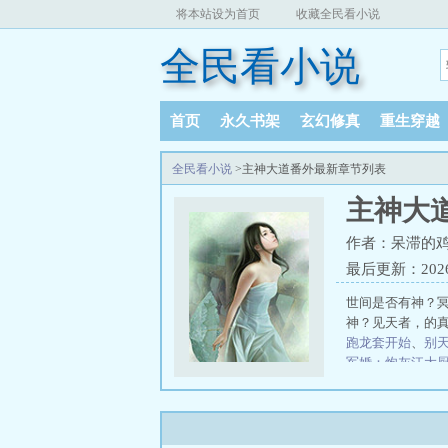
将本站设为首页
收藏全民看小说
全民看小说
首页
永久书架
玄幻修真
重生穿越
全民看小说
>主神大道番外最新章节列表
主神大
作者：呆滞的
最后更新：2026-0
世间是否有神？
神？见天者，的真
跑龙套开始
、
别
军婚：炮灰江大
关系，转头高嫁
霸
我开出租不拉
武大陆之从射雕
们去逃荒
孙哲叶