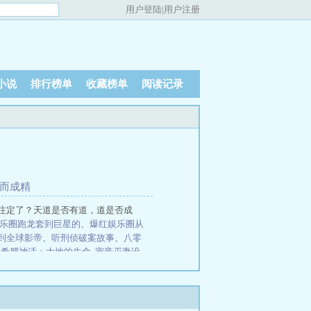
用户登陆
|
用户注册
小说
排行榜单
收藏榜单
阅读记录
老而成精
注定了？天道是否有道，道是否成
乐圈跑龙套到巨星的
、
爆红娱乐圈从
到全球影帝
、
听刑侦破案故事
、
八零
希腊神话：大地的生命
宠妾灭妻没
风
简小柒蛇锐
穿越重生从藩王开始争
病弱
娶妻长生，我拒绝凡人修仙
神
于秀华免费阅读
全家流放：带嫂夫人
装了你是真有实力
、