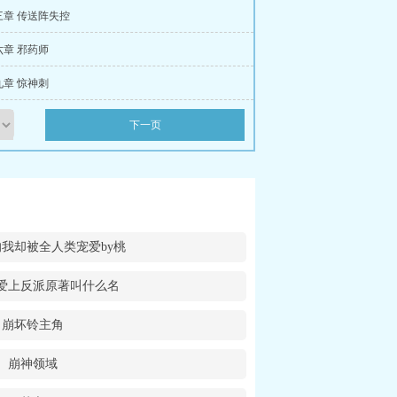
三章 传送阵失控
章 邪药师
章 惊神刺
下一页
我却被全人类宠爱by桃
爱上反派原著叫什么名
崩坏铃主角
崩神领域