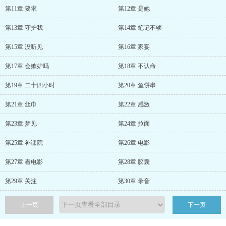
第11章 要求
第12章 是她
第13章 守护我
第14章 笔记不够
第15章 没听见
第16章 家宴
第17章 会嫉妒吗
第18章 不认命
第19章 二十四小时
第20章 鱼饼串
第21章 丝巾
第22章 感激
第23章 梦见
第24章 拉面
第25章 补课院
第26章 电影
第27章 看电影
第28章 胶囊
第29章 关注
第30章 录音
上一页
下一页