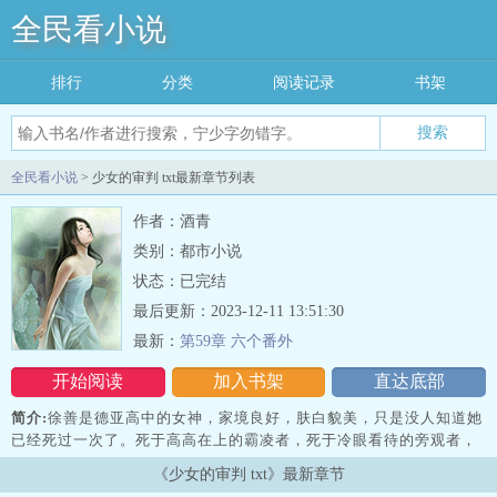
全民看小说
排行
分类
阅读记录
书架
搜索
全民看小说
> 少女的审判 txt最新章节列表
作者：酒青
类别：都市小说
状态：已完结
最后更新：2023-12-11 13:51:30
最新：
第59章 六个番外
开始阅读
加入书架
直达底部
简介:
徐善是德亚高中的女神，家境良好，肤白貌美，只是没人知道她
已经死过一次了。死于高高在上的霸凌者，死于冷眼看待的旁观者，
死于漠视她痛苦的父母。重来一次，她要亲自审判这些人。审判释义
《少女的审判 txt》最新章节
在此引申为检验与评价，评