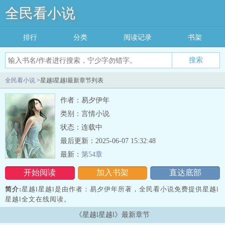
全民看小说
排行
分类
阅读记录
书架
搜索
全民看小说
>星越l星越l最新章节列表
作者：易夕伊年
类别：言情小说
状态：连载中
最后更新：2025-06-07 15:32:48
最新：
第54章
开始阅读
加入书架
直达底部
简介:
星越l星越l是由作者：易夕伊年所著，全民看小说免费提供星越l
星越l全文在线阅读。
三秒记住本站：全民看小说 网址：www.qmking.com
《星越l星越l》最新章节