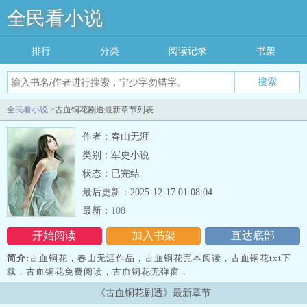
全民看小说
排行
分类
阅读记录
书架
搜索
全民看小说
>古血铜花剧透最新章节列表
作者：春山无涯
类别：军史小说
状态：已完结
最后更新：2025-12-17 01:08:04
最新：
108
开始阅读
加入书架
直达底部
简介:
古血铜花，春山无涯作品，古血铜花完本阅读，古血铜花txt下
载，古血铜花免费阅读，古血铜花无弹窗，
《古血铜花剧透》最新章节