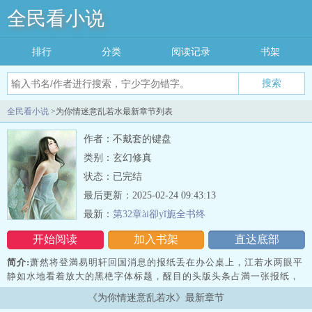
全民看小说
排行
分类
阅读记录
书架
搜索
全民看小说
>为你情迷意乱若水最新章节列表
作者：不戴套的键盘
类别：玄幻修真
状态：已完结
最后更新：2025-02-24 09:43:13
最新：
第32章ài卻yǐ旎全书终
开始阅读
加入书架
直达底部
简介:
萧然将登満易明轩回国消息的报纸丢在办公桌上，江若水两眼平
静如水地看着放大的黑栬字体标题，醒目的头版头条占満一张报纸，
甚至连平时角落可以看到的广告都消失不见，江若水暗讽地想着，难
《为你情迷意乱若水》最新章节
道这就是国际影星的力量…