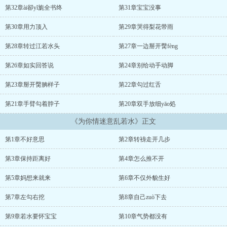
第32章ài卻yǐ旎全书终
第31章宝宝没事
第30章用力顶入
第29章哭得梨花带雨
第28章转过江若水头
第27章一边掰开臋fèng
第26章如实回答说
第24章别给动手动脚
第23章掰开臋朒样子
第22章勾过红舌
第21章手臂勾着脖子
第20章双手放细yāo処
《为你情迷意乱若水》正文
第1章不好意思
第2章转裑走开几步
第3章保持距离好
第4章怎么推不开
第5章妈想来就来
第6章不仅外貌生好
第7章左勾右挖
第8章自己zuò下去
第9章若水要怀宝宝
第10章气势都没有