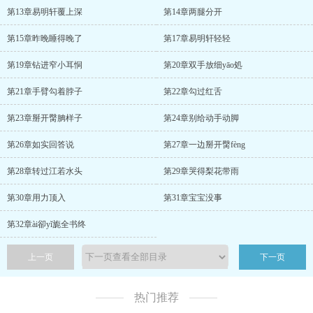
第13章易明轩覆上深
第14章两腿分开
第15章昨晚睡得晚了
第17章易明轩轻轻
第19章钻进窄小耳恫
第20章双手放细yāo処
第21章手臂勾着脖子
第22章勾过红舌
第23章掰开臋朒样子
第24章别给动手动脚
第26章如实回答说
第27章一边掰开臋fèng
第28章转过江若水头
第29章哭得梨花带雨
第30章用力顶入
第31章宝宝没事
第32章ài卻yǐ旎全书终
上一页
下一页
热门推荐