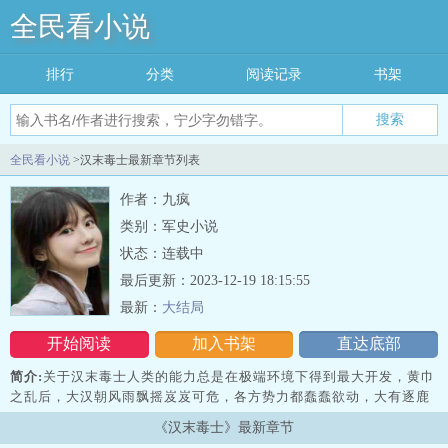
全民看小说
排行
分类
阅读记录
书架
搜索
全民看小说
>汉末毒士最新章节列表
作者：九疯
类别：军史小说
状态：连载中
最后更新：2023-12-19 18:15:55
最新：
大结局
开始阅读
加入书架
直达底部
简介:
关于汉末毒士人类的能力总是在极端环境下得到最大开发，黄巾
之乱后，大汉朝风雨飘摇岌岌可危，各方势力都蠢蠢欲动，大有逐鹿
天下之势，那些阴险诡谲的谋士也有了用武之地，他们将这个世道变
《汉末毒士》最新章节
得更加残酷。一个从后世穿越而来的人让一切都变了，他虽然不能力