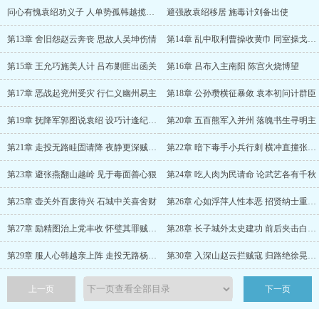
问心有愧袁绍劝义子 人单势孤韩越揽谋臣
避强敌袁绍移居 施毒计刘备出使
第13章 舍旧怨赵云奔丧 思故人吴坤伤情
第14章 乱中取利曹操收黄巾 同室操戈袁术得吕
第15章 王允巧施美人计 吕布剿匪出函关
第16章 吕布入主南阳 陈宫火烧博望
第17章 恶战起兖州受灾 行仁义幽州易主
第18章 公孙瓒横征暴敛 袁本初问计群臣
第19章 抚降军郭图说袁绍 设巧计逢纪助奸徒
第20章 五百熊军入并州 落魄书生寻明主
第21章 走投无路眭固请降 夜静更深贼人现身
第22章 暗下毒手小兵行刺 横冲直撞张燕逞凶
第23章 避张燕翻山越岭 见于毒面善心狠
第24章 吃人肉为民请命 论武艺各有千秋
第25章 壶关外百废待兴 石城中关喜舍财
第26章 心如浮萍人性本恶 招贤纳士重建废墟
第27章 励精图治上党丰收 怀璧其罪贼人来袭
第28章 长子城外太史建功 前后夹击白波溃败
第29章 服人心韩越亲上阵 走投无路杨奉入牢
第30章 入深山赵云拦贼寇 归路绝徐晃变囚徒
上一页
下一页