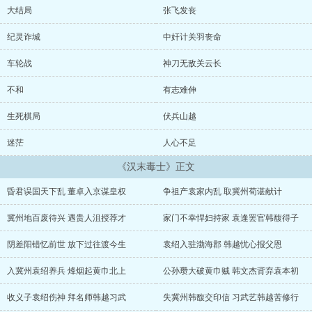
挽狂澜，更无力拯救天下苍生，可是他学会了狠毒，学会了如何自
大结局
张飞发丧
保，当他足
纪灵诈城
中奸计关羽丧命
车轮战
神刀无敌关云长
不和
有志难伸
生死棋局
伏兵山越
迷茫
人心不足
《汉末毒士》正文
昏君误国天下乱 董卓入京谋皇权
争祖产袁家内乱 取冀州荀谌献计
冀州地百废待兴 遇贵人沮授荐才
家门不幸悍妇持家 袁逢罢官韩馥得子
阴差阳错忆前世 放下过往渡今生
袁绍入驻渤海郡 韩越忧心报父恩
入冀州袁绍养兵 烽烟起黄巾北上
公孙瓒大破黄巾贼 韩文杰背弃袁本初
收义子袁绍伤神 拜名师韩越习武
失冀州韩馥交印信 习武艺韩越苦修行