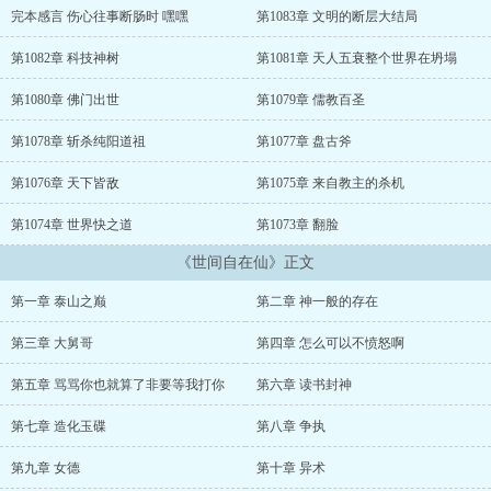
万，已
完本感言 伤心往事断肠时 嘿嘿
第1083章 文明的断层大结局
第1082章 科技神树
第1081章 天人五衰整个世界在坍塌
第1080章 佛门出世
第1079章 儒教百圣
第1078章 斩杀纯阳道祖
第1077章 盘古斧
第1076章 天下皆敌
第1075章 来自教主的杀机
第1074章 世界快之道
第1073章 翻脸
《世间自在仙》正文
第一章 泰山之巅
第二章 神一般的存在
第三章 大舅哥
第四章 怎么可以不愤怒啊
第五章 骂骂你也就算了非要等我打你
第六章 读书封神
第七章 造化玉碟
第八章 争执
第九章 女德
第十章 异术