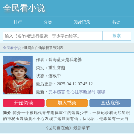
全民看小说
排行
分类
阅读记录
书架
搜索
全民看小说
>世间自在仙最新章节列表
作者：碧海蓝天是我老婆
类别：重生穿越
状态：连载中
最后更新：2025-04-12 07:45:12
最新：
完本感言 伤心往事断肠时 嘿嘿
开始阅读
加入书架
直达底部
简介:
简介一个被现代青年附体重生的落魄少爷，一块记录着无尽知识
的神秘玉碟杨晨不小心发现了这世间有仙，从此后，他希望有一天自
己也能成为一个世间的自在之仙，天地之大，任我逍遥。ps推荐自己
《世间自在仙》最新章节
的完本老书，重生在白蛇的世界里穿越在聊斋的世界里，字数过百