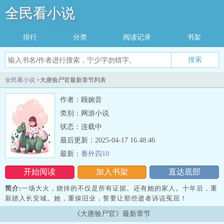
全民看小说
排行
分类
阅读记录
书架
搜索
全民看小说
>大唐验尸官最新章节列表
作者：顾婉音
类别：网游小说
状态：连载中
最后更新：2025-04-17 16:48:46
最新：
番外四10
开始阅读
加入书架
直达底部
简介:
一场大火，烧掉的不仅是所有证据。还有她的家人。十年后，重
新踏入长安城。她，重操旧业，誓要让那些逝者诉说冤屈！
《大唐验尸官》最新章节