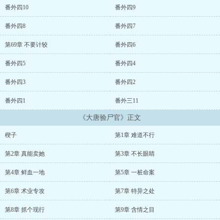
番外四10
番外四9
番外四8
番外四7
第69章 不要计较
番外四6
番外四5
番外四4
番外四3
番外四2
番外四1
番外三11
《大唐验尸官》正文
楔子
第1章 难道不行
第2章 真能卖她
第3章 不长眼睛
第4章 鲜血一地
第5章 一桩命案
第6章 术业专攻
第7章 特异之处
第8章 抓个现行
第9章 含情之目