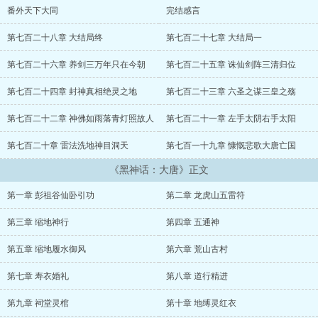
番外天下大同
完结感言
第七百二十八章 大结局终
第七百二十七章 大结局一
第七百二十六章 养剑三万年只在今朝
第七百二十五章 诛仙剑阵三清归位
第七百二十四章 封神真相绝灵之地
第七百二十三章 六圣之谋三皇之殇
第七百二十二章 神佛如雨落青灯照故人
第七百二十一章 左手太阴右手太阳
第七百二十章 雷法洗地神目洞天
第七百一十九章 慷慨悲歌大唐亡国
《黑神话：大唐》正文
第一章 彭祖谷仙卧引功
第二章 龙虎山五雷符
第三章 缩地神行
第四章 五通神
第五章 缩地履水御风
第六章 荒山古村
第七章 寿衣婚礼
第八章 道行精进
第九章 祠堂灵棺
第十章 地缚灵红衣