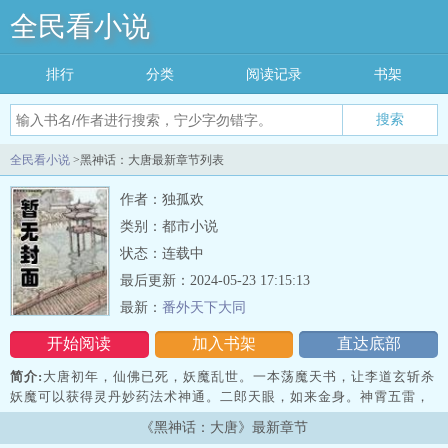
全民看小说
排行
分类
阅读记录
书架
搜索
全民看小说
>黑神话：大唐最新章节列表
作者：独孤欢
类别：都市小说
状态：连载中
最后更新：2024-05-23 17:15:13
最新：
番外天下大同
开始阅读
加入书架
直达底部
简介:
大唐初年，仙佛已死，妖魔乱世。一本荡魔天书，让李道玄斩杀
妖魔可以获得灵丹妙药法术神通。二郎天眼，如来金身。神霄五雷，
法天象地从贞观到天宝，他是李世民亦师亦友的国师，是武则天苦苦
《黑神话：大唐》最新章节
追寻的仙尊，是李隆