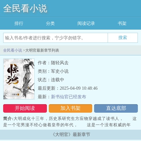
全民看小说
排行
分类
阅读记录
书架
搜索
全民看小说
>大明官最新章节列表
作者：随轻风去
类别：军史小说
状态：连载中
最后更新：2025-04-09 10:48:46
最新：
新书仙官已经发布
开始阅读
加入书架
直达底部
简介:
大明成化十三年，历史系研究生方应物穿越成了读书人， 这
是一个宅男漫不经心做着皇帝的年代， 这是一个没有权威的年
代， 这也是忠奸正邪黑白分明的年代
《大明官》最新章节