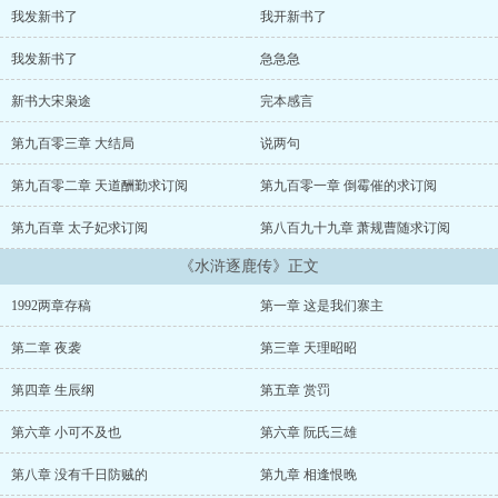
我发新书了
我开新书了
我发新书了
急急急
新书大宋枭途
完本感言
第九百零三章 大结局
说两句
第九百零二章 天道酬勤求订阅
第九百零一章 倒霉催的求订阅
第九百章 太子妃求订阅
第八百九十九章 萧规曹随求订阅
《水浒逐鹿传》正文
1992两章存稿
第一章 这是我们寨主
第二章 夜袭
第三章 天理昭昭
第四章 生辰纲
第五章 赏罚
第六章 小可不及也
第六章 阮氏三雄
第八章 没有千日防贼的
第九章 相逢恨晚