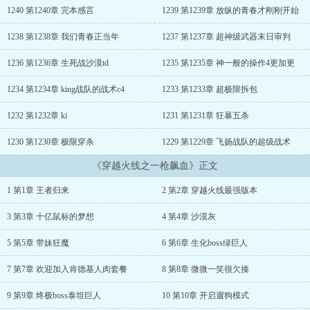
1240 第1240章 完本感言
1239 第1239章 放纵的青春才刚刚开始
1238 第1238章 我们青春正当年
1237 第1237章 超神级武器末日审判
1236 第1236章 生死战沙漠td
1235 第1235章 神一般的操作4更加更
1234 第1234章 king战队的战术c4
1233 第1233章 超极限拆包
1232 第1232章 ki
1231 第1231章 狂暴五杀
1230 第1230章 极限穿杀
1229 第1229章 飞扬战队的超级战术
《穿越火线之一枪飙血》正文
1 第1章 王者归来
2 第2章 穿越火线最强版本
3 第3章 十亿鼠标的梦想
4 第4章 沙漠灰
5 第5章 带妹狂魔
6 第6章 生化boss绿巨人
7 第7章 欢迎加入肯德基人肉套餐
8 第8章 微微一笑很欠揍
9 第9章 终极boss泰坦巨人
10 第10章 开启遛狗模式