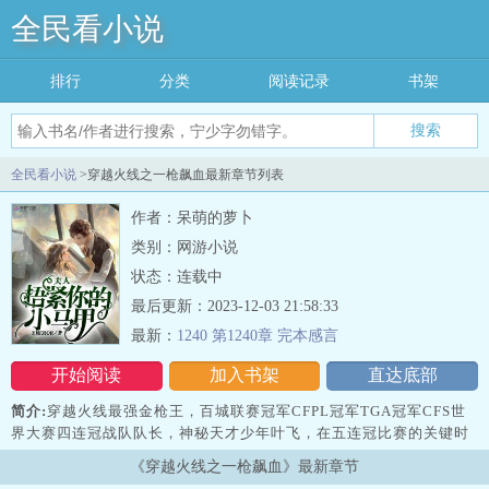
全民看小说
排行
分类
阅读记录
书架
搜索
全民看小说
>穿越火线之一枪飙血最新章节列表
作者：呆萌的萝卜
类别：网游小说
状态：连载中
最后更新：2023-12-03 21:58:33
最新：
1240 第1240章 完本感言
开始阅读
加入书架
直达底部
简介:
穿越火线最强金枪王，百城联赛冠军CFPL冠军TGA冠军CFS世
界大赛四连冠战队队长，神秘天才少年叶飞，在五连冠比赛的关键时
刻突然离场五年后叶飞从华夏最强特种部
《穿越火线之一枪飙血》最新章节