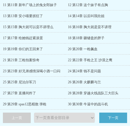
11 第11章 新年广场上的兔女郎妹子
12 第12章 这个妹子有点胸
13 第13章 安小喵要抓狂了
14 第14章 以后叫我欣姐
15 第15章 胸大就可以蛮不讲理么
16 第16章 胸大就是蛮不讲理
17 第17章 给她钱赶紧滚蛋
18 第18章 砸键盘的胖子
19 第19章 你们的王回来了
20 第20章 一枪飙血
21 第21章 三枪拍案惊奇
22 第22章 手枪之王 沙漠之鹰
23 第23章 好兄弟感情深喝小酒一口闷
24 第24章 钱不是问题
25 第25章 尼泊尔军刀
26 第26章 火麒麟与兰
27 第27章 直播间炸了
28 第28章 穿越火线战队三大巨头
29 第29章 spas12恶棍散 弹枪
30 第30章 牛逼中的战斗机
上一页
下一页