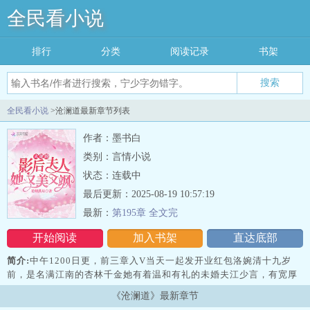
全民看小说
排行
分类
阅读记录
书架
搜索
全民看小说
>沧澜道最新章节列表
作者：墨书白
类别：言情小说
状态：连载中
最后更新：2025-08-19 10:57:19
最新：
第195章 全文完
开始阅读
加入书架
直达底部
简介:
中午1200日更，前三章入V当天一起发开业红包洛婉清十九岁
前，是名满江南的杏林千金她有着温和有礼的未婚夫江少言，有宽厚
仁爱的父母，人生一眼到头，满满都是安稳。直到十九岁那年，官兵
《沧澜道》最新章节
闯入她家府邸，满门男