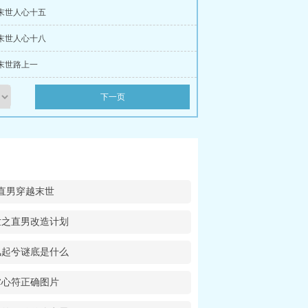
 末世人心十五
 末世人心十八
 末世路上一
下一页
直男穿越末世
世之直男改造计划
风起兮谜底是什么
掌心符正确图片