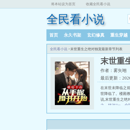
将本站设为首页
收藏全民看小说
全民看小说
首页
永久书架
玄幻修真
重生穿越
全民看小说
>末世重生之绝对独宠最新章节列表
末世重
作者：雾矢翊
最后更新：2026-0
在末世未降临之
世降临了。楼殿教
说,末世重生之绝
之
、
林沐llm
、
全
役，你却米粥榨
入阴阳，只身可
长！
冯霄远柳瑶
风流、
魏坪政魏