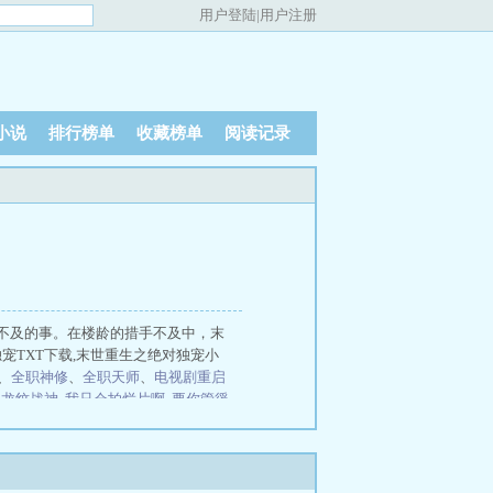
用户登陆
|
用户注册
小说
排行榜单
收藏榜单
阅读记录
不及的事。在楼龄的措手不及中，末
宠TXT下载,末世重生之绝对独宠小
、
全职神修
、
全职天师
、
电视剧重启
、
龙纹战神
我只会拍烂片啊
要你管徭
一日四顿饭！你管这叫服劳役？
一步
命
我真要逆天啦
一战封神，直升旅
武风流阴阳圣心诀、
陈凡柳雪吟官途