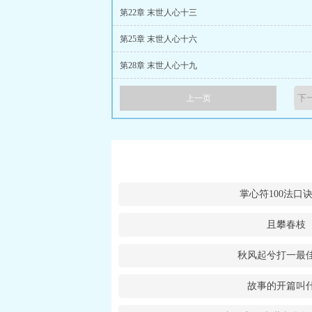
第22章 末世人心十三
第25章 末世人心十六
第28章 末世人心十九
上一页
掌心符100法口
且攀春枝
秋风起兮打一最
故事的开篇叫