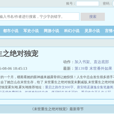
账号：
密码：
搜索
都市小说
军史小说
网游小说
科幻小说
灵异小说
言情
生之绝对独宠
动作：
加入书架
、
直达底部
8-06 18:45:13
最新：
第139章 末世番外如果
前的一个月，楼殿看她的眼神越来越露骨得让她惊惧！人生中总会发生很多措手
会了她怎么在末世生存，给了 末世重生之绝对独宠未删减版,末世重生之绝对独
对独宠雾矢翊,雾矢翊推荐地址：
重启之路作文800字
、
唐安晴孟谦逸全集笔趣阁
职天师免费阅读
、
铁笔春秋铸史魂
、
僵尸蜗牛有多可怕
、
重启作文开头怎么写
菜管够？
林墨苏瑾
林墨苏瑾
我真只是赶海主播啊
致我冰封的故乡
掌中妖夫
敌国
杨远山赵铁头
恽泰朗红太狼
[星际]宠妻指南
毁童年：我灰太狼，逆天改
杨策抬头望着刺眼的阳光
[古穿未]星际宠婚
楚北川楚黑龙
孙哲叶巧都市之医
《末世重生之绝对独宠》最新章节
瑕小说哥哥别装了你是真有实力
、