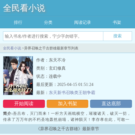
全民看小说
排行
分类
阅读记录
书架
搜索
全民看小说
>异界召唤之千古群雄最新章节列表
作者：东天不冷
类别：玄幻修真
状态：连载中
最后更新：2025-04-15 01:51:24
最新：
东天新书召唤类王朝争霸
开始阅读
加入书架
直达底部
简介:
吾吕布，灭门而来！一杆方天画戟横空，璀璨诸天，破灭一切，
传承了万万年的不朽圣地轰然崩塌，诸神陨灭！李存孝在此，可敢一
战？！伟岸的身影踏临九天，眸光纵横万里，遥远处，百日耀空，映
《异界召唤之千古群雄》最新章节
照诸天！有朋自远方来，不亦乐乎？斑驳的古老战车之上，一方方大