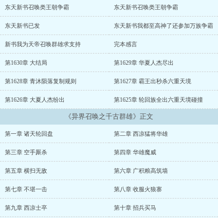
世界轮回生灭，一道道恐怖滔天的身影杀气冲霄，破灭亿万里虚无！
东天新书召唤类王朝争霸
东天新书召唤类王朝争霸
横推古今未来，上下五千年，谁敢言无敌？！项羽吕布冉闵李元霸李
存孝，五尊战神，谁人勇武，千古第一？！
东天新书已发
东天新书我都至高神了还参加万族争霸
新书我为天帝召唤群雄求支持
完本感言
第1630章 大结局
第1629章 华夏人杰尽出
第1628章 青沐陨落复制规则
第1627章 霸王出秒杀六重天境
第1626章 大夏人杰纷出
第1625章 轮回族全出六重天境碰撞
《异界召唤之千古群雄》正文
第一章 诸天轮回盘
第二章 西凉猛将华雄
第三章 空手厮杀
第四章 华雄魔威
第五章 横扫无敌
第六章 广积粮高筑墙
第七章 不堪一击
第八章 收服火狼寨
第九章 西凉士卒
第十章 招兵买马