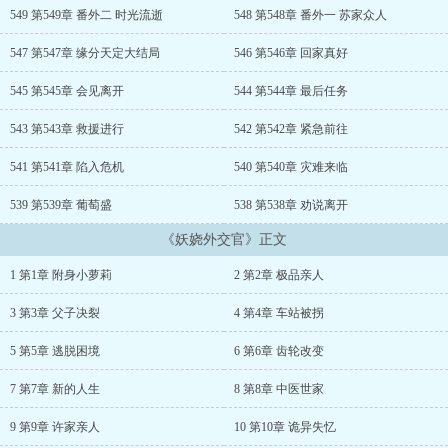
549 第549章 番外二 时光流逝
548 第548章 番外一 苏家众人
547 第547章 缘分天定大结局
546 第546章 回家真好
545 第545章 会见离开
544 第544章 最后任务
543 第543章 救援进行
542 第542章 紧急前往
541 第541章 陷入危机
540 第540章 灾难来临
539 第539章 葡萄盛
538 第538章 劝说离开
《妖娆外交官》正文
1 第1章 附身小萝莉
2 第2章 极品亲人
3 第3章 父子决裂
4 第4章 车站被拐
5 第5章 逃脱困境
6 第6章 齿轮改变
7 第7章 新的人生
8 第8章 中医世家
9 第9章 许家亲人
10 第10章 诡异失忆