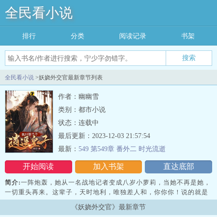
全民看小说
排行
分类
阅读记录
书架
搜索
全民看小说
>妖娆外交官最新章节列表
作者：幽幽雪
类别：都市小说
状态：连载中
最后更新：2023-12-03 21:57:54
最新：
549 第549章 番外二 时光流逝
开始阅读
加入书架
直达底部
简介:
一阵炮轰，她从一名战地记者变成八岁小萝莉，当她不再是她，
一切重头再来。这辈子，天时地利，唯独差人和，你你你！说的就是
你，本是同根生，为什么你就是挡我的道！看
《妖娆外交官》最新章节