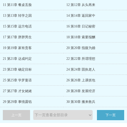
11 第11章 餐桌丢脸
12 第12章 从头再来
13 第13章 转学之因
14 第14章 返回家中
15 第15章 远方电话
16 第16章 日记秘密
17 第17章 胖胖男生
18 第18章 索要报酬
19 第19章 家有贵客
20 第20章 指腹为婚
21 第21章 达成约定
22 第22章 所谓理想
23 第23章 确定目标
24 第24章 固执老人
25 第25章 学罗曼语
26 第26章 上课抓包
27 第27章 才女姥姥
28 第28章 发展经济
29 第29章 事情露馅
30 第30章 搬来救兵
上一页
下一页