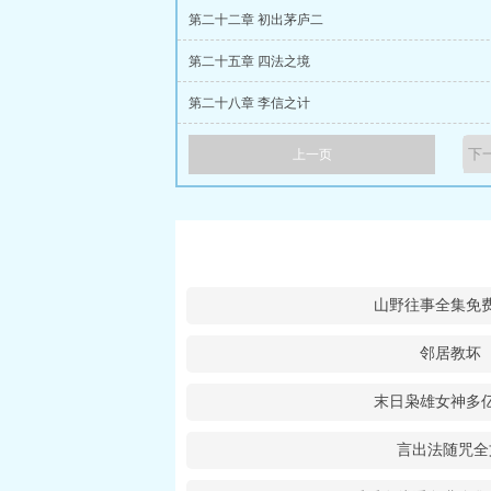
第二十二章 初出茅庐二
第二十五章 四法之境
第二十八章 李信之计
上一页
山野往事全集免
邻居教坏
末日枭雄女神多
言出法随咒全