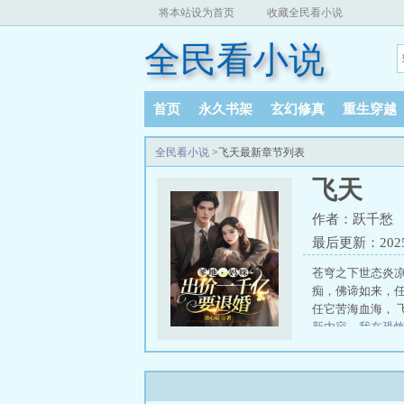
将本站设为首页
收藏全民看小说
全民看小说
首页
永久书架
玄幻修真
重生穿越
全民看小说
>飞天最新章节列表
飞天
作者：跃千愁
最后更新：2025-0
苍穹之下世态炎
痴，佛谛如来，
任它苦海血海， 
新内容
、
我在恐怖
戏经营小吃摊
、
剑圣异界纵横
琴
王
孙哲叶巧都市