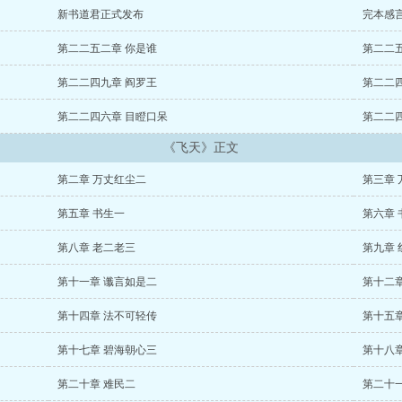
新书道君正式发布
完本感
第二二五二章 你是谁
第二二
第二二四九章 阎罗王
第二二
第二二四六章 目瞪口呆
第二二
《飞天》正文
第二章 万丈红尘二
第三章 
第五章 书生一
第六章 
第八章 老二老三
第九章 
第十一章 谶言如是二
第十二
第十四章 法不可轻传
第十五
第十七章 碧海朝心三
第十八
第二十章 难民二
第二十