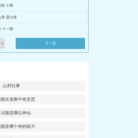
章 十降
章 愿力珠
 十一降
下一页
山村往事
法随在道教中啥意思
出法随是哪位神仙
法随是哪个神的能力