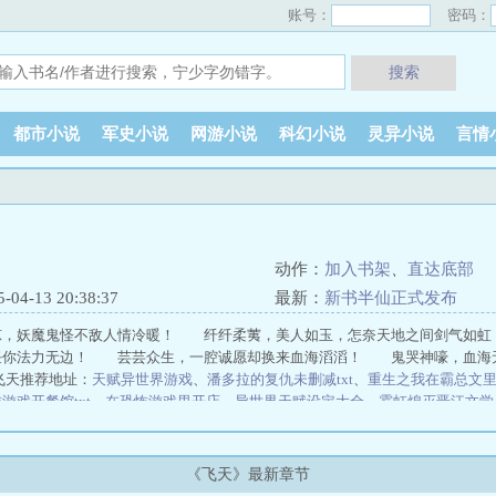
账号：
密码：
搜索
都市小说
军史小说
网游小说
科幻小说
灵异小说
言情
动作：
加入书架
、
直达底部
4-13 20:38:37
最新：
新书半仙正式发布
凉，妖魔鬼怪不敌人情冷暖！ 纤纤柔荑，美人如玉，怎奈天地之间剑气如
任你法力无边！ 芸芸众生，一腔诚愿却换来血海滔滔！ 鬼哭神嚎，血海
飞天推荐地址：
天赋异世界游戏
、
潘多拉的复仇未删减txt
、
重生之我在霸总文
游戏开餐馆txt
、
在恐怖游戏里开店
、
异世界天赋设定大全
、
霓虹熄灭晋江文学
九鼎记
沧元图
绝世唐门
星峰传说
逆天狂妃：腹黑大小姐
惊天剑帝
全职法师
帝
不死不灭
异世修真邪君
万相之王
修真界败类
天火大道
绝宠六宫：妖后很
之医武风流阴阳圣心诀、
陈凡柳雪吟官途风流、
魏坪政魏瑕小说哥哥别装了你
《飞天》最新章节