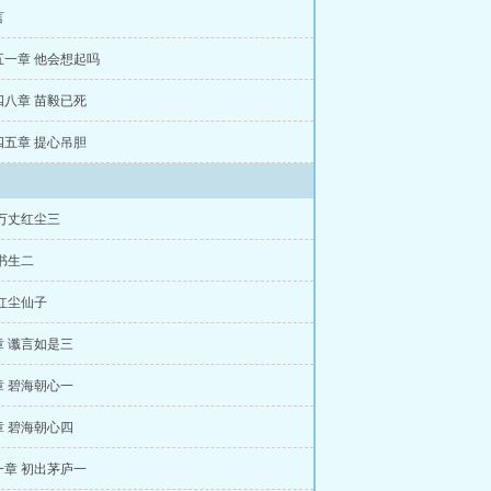
言
五一章 他会想起吗
四八章 苗毅已死
四五章 提心吊胆
万丈红尘三
书生二
红尘仙子
章 谶言如是三
章 碧海朝心一
章 碧海朝心四
一章 初出茅庐一