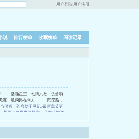
用户登陆
|
用户注册
小说
排行榜单
收藏榜单
阅读记录
虹！ 浩瀚星空，七情六欲，贪念嗔
无涯，敢问路在何方！ 既无路，
里当保姆
、
苍穹榜圣灵纪5最新章节更
、
带着红警异界纵横六
、
我在恐怖游
莽荒纪
寸芒
长生界
前任无双
魔兽
痞很倾城
双世宠妃，误惹妖孽邪
是真有实力
、